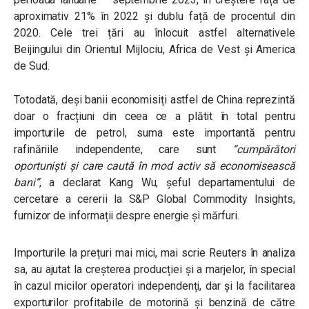
aproximativ 21% în 2022 și dublu față de procentul din
2020. Cele trei țări au înlocuit astfel alternativele
Beijingului din Orientul Mijlociu, Africa de Vest și America
de Sud.
Totodată, deși banii economisiți astfel de China reprezintă
doar o fracțiuni din ceea ce a plătit în total pentru
importurile de petrol, suma este importantă pentru
rafinăriile independente, care sunt
“cumpărători
oportuniști și care caută în mod activ să economisească
bani”
, a declarat Kang Wu, șeful departamentului de
cercetare a cererii la S&P Global Commodity Insights,
furnizor de informații despre energie și mărfuri.
Importurile la prețuri mai mici, mai scrie Reuters în analiza
sa, au ajutat la creșterea producției și a marjelor, în special
în cazul micilor operatori independenți, dar și la facilitarea
exporturilor profitabile de motorină și benzină de către