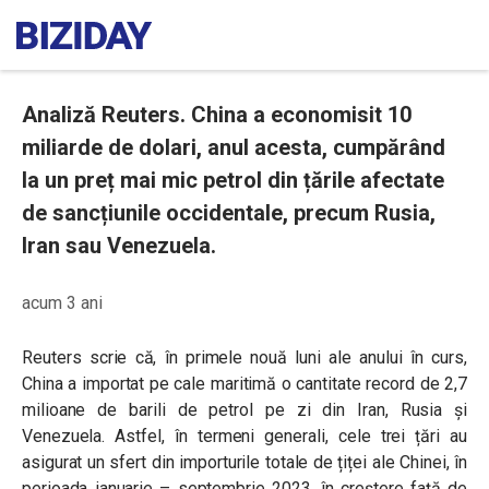
Analiză Reuters. China a economisit 10
miliarde de dolari, anul acesta, cumpărând
la un preț mai mic petrol din țările afectate
de sancțiunile occidentale, precum Rusia,
Iran sau Venezuela.
acum 3 ani
Reuters scrie că, în primele nouă luni ale anului în curs,
China a importat pe cale maritimă o cantitate record de 2,7
milioane de barili de petrol pe zi din Iran, Rusia și
Venezuela. Astfel, în termeni generali, cele trei țări au
asigurat un sfert din importurile totale de țiței ale Chinei, în
perioada ianuarie – septembrie 2023, în creștere față de