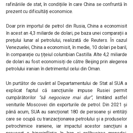
rafinăriile de stat, în condițiile în care China se confruntă în
prezent cu dificultăți economice.
Doar prin importul de petrol din Rusia, China a economisit
în acest an 4,3 miliarde de dolari, pe baza unei comparații a
prețului lunar al petrolului, realizată de Reuters. În cazul
Venezuelei, China a economisit, în medie, 10 dolari pe baril,
în comparație cu țițeiul columbian Castilla. Alte 4,2 miliarde
de dolari au fost economisiți de către Beijing prin alegerea
petrolului iranian în detrimentul celui din Oman.
Un purtător de cuvânt al Departamentului de Stat al SUA a
explicat faptul că sancțiunile impuse Rusiei permit
cumpărătorilor
“să negocieze mai dur”
, limitând astfel
veniturile Moscovei din exporturile de petrol. Din 2021 și
până acum, SUA au sancționat 180 de persoane și entități
care se ocupă cu tranzacționarea petrolului și a produselor
petrochimice iraniene, iar impactul acestor sancțiuni a