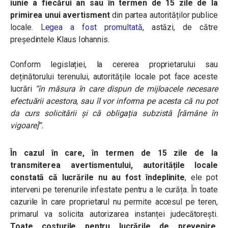
iunie a fiecărui an sau în termen de 15 zile de la
primirea unui avertisment
din partea autorităților publice
locale.
Legea a fost promultată
, astăzi, de către
președintele Klaus Iohannis.
Conform legislației, la cererea proprietarului sau
deținătorului terenului, autoritățile locale pot face aceste
lucrări
“
în măsura în care dispun de mijloacele necesare
efectuării acestora, sau îl vor informa pe acesta că nu pot
da curs solicitării și că obligația subzistă
[
rămâne în
vigoare
]”.
În cazul în care, în termen de 15 zile de la
transmiterea avertismentului, autoritățile locale
constată că lucrările nu au fost îndeplinite
, ele pot
interveni pe terenurile infestate pentru a le curăța. În toate
cazurile în care proprietarul nu permite accesul pe teren,
primarul va solicita autorizarea instanței judecătorești.
Toate costurile pentru lucrările de prevenire,