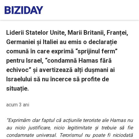
Liderii Statelor Unite, Marii Britanii, Franței,
Germaniei și Italiei au emis o declarație
comună în care exprimă “sprijinul ferm”
pentru Israel, “condamnă Hamas fără
echivoc” și avertizează alți dușmani ai
Israelului să nu încerce să profite de
situație.
acum 3 ani
“Exprimăm clar faptul că acțiunile teroriste ale Hamas nu
au nicio justificare, nicio legitimitate și trebuie să fie
condamnate universal. Terorismul nu poate fi niciodată