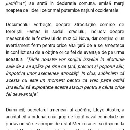
justificat”,
se arată în declarația comună, emisă marți
noaptea de liderii celor mai puternice națiuni occidentale.
Documentul vorbește despre atrocitățile comise de
teroriștii Hamas în sudul Israelului, inclusiv despre
masacrul de la festivalul de muzică Nova, dar conține și un
avertisment ferm pentru orice altă țară de a se amesteca
în conflict sau de a obține orice fel de avantaje de pe urma
acestuia:
“Țările noastre vor sprijini Israelul în eforturile
sale de a se apăra pe sine ca țară, precum și poporul său,
împotriva unor asemenea atrocități. În plus, subliniem că
acesta nu este un moment pentru ca vreo parte ostilă
Israelului să exploateze aceste atacuri pentru a căuta orice
fel de avantaje”
.
Duminică, secretarul american al apărării, Lloyd Austin, a
anunțat că a ordonat unui grup de luptă naval ce include un
portavion să se apropie de estul Mediteranei ca răspuns la