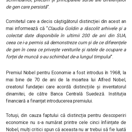
de gen care persistă
”.
Comitetul care a decis câștigătorul distincției din acest an
mai informează că “
Claudia Goldin a răscolit arhivele și a
colectat date disponibile în ultimii 200 de ani din SUA,
ceea ce i-a permis să demonstreze cum și de ce diferențele
de gen în ceea ce privește veniturile și ratele de ocupare a
forței de muncă s-au schimbat de-a lungul timpului
”.
Premiul Nobel pentru Economie a fost introdus în 1968, la
mai bine de 70 de ani de la moartea lui Alfred Nobel,
creatorul fundației care acordă distincțiile și inventatorul
dinamitei, de către Banca Centrală Suedeză. Instituția
financiară a finanțat introducerea premiului.
Totuși, din cauza faptului că distincția pentru descoperiri
economice nu s-a numărat printre cele cinci înființate de
Nobel, mulți critici spun că aceasta nu ar trebui să fie luată