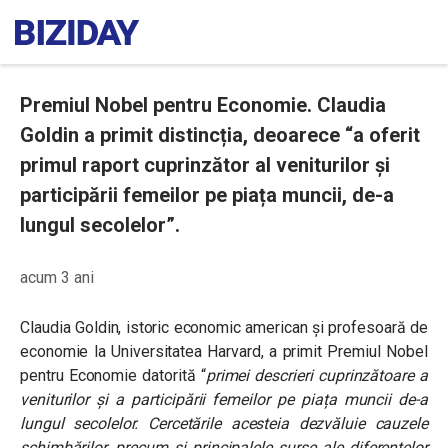
Premiul Nobel pentru Economie. Claudia
Goldin a primit distincția, deoarece “a oferit
primul raport cuprinzător al veniturilor și
participării femeilor pe piața muncii, de-a
lungul secolelor”.
acum 3 ani
Claudia Goldin, istoric economic american și profesoară de
economie la Universitatea Harvard, a primit Premiul Nobel
pentru Economie datorită “
primei descrieri cuprinzătoare a
veniturilor și a participării femeilor pe piața muncii de-a
lungul secolelor. Cercetările acesteia dezvăluie cauzele
schimbărilor, precum și principalele surse ale diferențelor