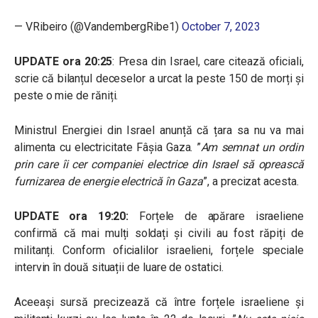
— VRibeiro (@VandembergRibe1)
October 7, 2023
UPDATE ora 20:25
: Presa din Israel, care citează oficiali,
scrie că bilanțul deceselor a urcat la peste 150 de morți și
peste o mie de răniți.
Ministrul Energiei din Israel anunță că țara sa nu va mai
alimenta cu electricitate Fâșia Gaza. ”
Am semnat un ordin
prin care îi cer companiei electrice din Israel să oprească
furnizarea de energie electrică în Gaza
”, a precizat acesta.
UPDATE ora 19:20:
Forțele de apărare israeliene
confirmă că mai mulți soldați și civili au fost răpiți de
militanți. Conform oficialilor israelieni, forțele speciale
intervin în două situații de luare de ostatici.
Aceeași sursă precizează că între forțele israeliene și