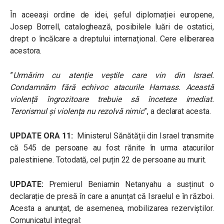
În aceeași ordine de idei, șeful diplomației europene,
Josep Borrell, cataloghează, posibilele luări de ostatici,
drept o încălcare a dreptului internațional. Cere eliberarea
acestora.
”
Urmărim cu atenție veștile care vin din Israel.
Condamnăm fără echivoc atacurile Hamass. Această
violență îngrozitoare trebuie să înceteze imediat.
Terorismul și violența nu rezolvă nimic
”, a declarat acesta.
UPDATE ORA 11:
Ministerul Sănătății din Israel transmite
că 545 de persoane au fost rănite în urma atacurilor
palestiniene. Totodată, cel puțin 22 de persoane au murit.
UPDATE:
Premierul Beniamin Netanyahu a susținut o
declarație de presă în care a anunțat că Israelul e în război.
Acesta a anunțat, de asemenea, mobilizarea rezerviștilor.
Comunicatul integral: