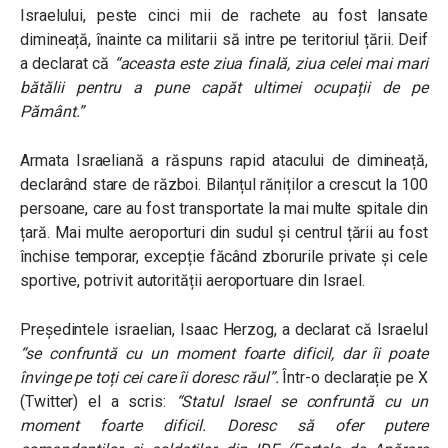
Israelului, peste cinci mii de rachete au fost lansate
dimineață, înainte ca militarii să intre pe teritoriul țării. Deif
a declarat că
“aceasta este ziua finală, ziua celei mai mari
bătălii pentru a pune capăt ultimei ocupații de pe
Pământ.”
Armata Israeliană a răspuns rapid atacului de dimineață,
declarând stare de război. Bilanțul răniților a crescut la 100
persoane, care au fost transportate la mai multe spitale din
țară
. Mai multe aeroporturi din sudul și centrul țării au fost
închise temporar, excepție făcând zborurile private și cele
sportive, potrivit autorității aeroportuare din Israel.
Președintele israelian, Isaac Herzog, a declarat că Israelul
“se confruntă cu un moment foarte dificil, dar îi poate
învinge pe toți cei care îi doresc răul”
.
Într-o declarație pe X
(Twitter) el a scris:
“Statul Israel se confruntă cu un
moment foarte dificil. Doresc să ofer putere