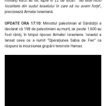
militanți kurzi au loc lupte în 22 de locuri. ”
Nu este nicio
localitate din sudul Israelului în care să nu avem forțe
”,
precizează Armata Israeliană.
UPDATE ORA 17:10:
Ministrul palestinian al Sănătății
a
declarat că 198 de palestinieni au murit, iar peste 1.600 au
fost răniți, în timpul riposei Armatei Israeliene.
Israelul a
lansat ceea ce a numit “Operațiunea Sabia de Fier” ca
răspuns la incursiunea grupării teroriste Hamas.