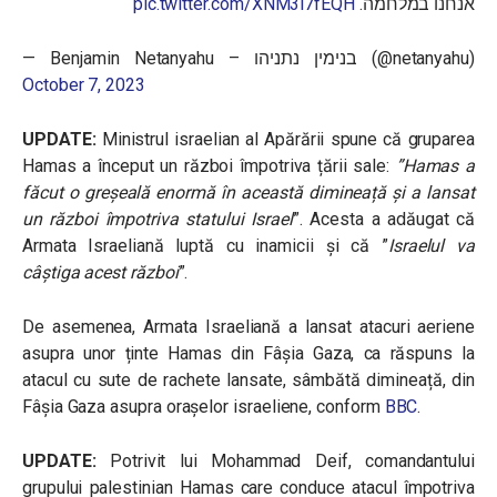
pic.twitter.com/XNM3l7fEQH
אנחנו במלחמה.
— Benjamin Netanyahu – בנימין נתניהו (@netanyahu)
October 7, 2023
UPDATE:
Ministrul israelian al Apărării spune că gruparea
Hamas a început un război împotriva țării sale:
”Hamas a
făcut o greșeală enormă în această dimineață și a lansat
un război împotriva statului Israel
”. Acesta a adăugat că
Armata Israeliană luptă cu inamicii și că ”
Israelul va
câștiga acest război
”.
De asemenea, Armata Israeliană a lansat atacuri aeriene
asupra unor ținte Hamas din Fâșia Gaza, ca răspuns la
atacul cu
sute de rachete lansate, sâmbătă dimineață, din
Fâșia Gaza asupra orașelor israeliene, conform
BBC
.
UPDATE:
Potrivit lui Mohammad Deif, comandantului
grupului palestinian Hamas care conduce atacul împotriva