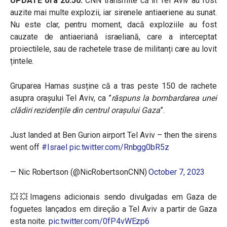
UPDATE ora 20:50:
CNN transmite că în Tel Aviv au fost
auzite mai multe explozii, iar sirenele antiaeriene au sunat.
Nu este clar, pentru moment, dacă exploziile au fost
cauzate de antiaeriană israeliană, care a interceptat
proiectilele, sau de rachetele trase de militanți care au lovit
țintele.
Gruparea Hamas susține că a tras peste 150 de rachete
asupra orașului Tel Aviv, ca ”
răspuns la bombardarea unei
clădiri rezidențile din centrul orașului Gaza
”.
Just landed at Ben Gurion airport Tel Aviv – then the sirens
went off
#Israel
pic.twitter.com/Rnbgg0bR5z
— Nic Robertson (@NicRobertsonCNN)
October 7, 2023
💥💥Imagens adicionais sendo divulgadas em Gaza de
foguetes lançados em direção a Tel Aviv a partir de Gaza
esta noite.
pic.twitter.com/0fP4vWEzp6