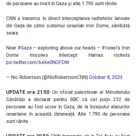
de persoane au murit în Gaza și alte 1.790 sunt rănite.
CNN a transmis în direct interceptarea rachetelor lansate
din Gaza de către sistemul israelian Iron Dome, sâmbătă
seara.
Near
#Gaza
– exploding above our heads –
#Israel
’s Iron
Dome missiles intercept Hamas rockets
pic.twitter.com/64Xe0NOFDW
— Nic Robertson (@NicRobertsonCNN)
October 8, 2023
UPDATE ora 21:50:
Un oficial palestinian al Ministerului
Sănătăţii a declarat pentru BBC că cel puţin 232 de
persoane au fost ucise în Gaza, de la începutul atacurilor
israeliene în această dimineaţă. Alte 1.790 de persoane
sunt rănite.