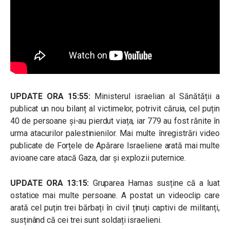
UPDATE ORA 15:55:
Ministerul israelian al Sănătății a
publicat un nou bilanț al victimelor, potrivit căruia, cel puțin
40 de persoane și-au pierdut viața, iar 779 au fost rănite în
urma atacurilor palestinienilor. Mai multe înregistrări video
publicate de Forțele de Apărare Israeliene arată mai multe
avioane care atacă Gaza, dar și explozii puternice.
UPDATE ORA 13:15:
Gruparea Hamas susține că a luat
ostatice mai multe persoane. A postat un videoclip care
arată cel puțin trei bărbați în civil ținuți captivi de militanți,
susținând că cei trei sunt soldați israelieni.