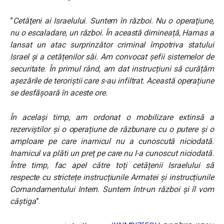
”
Cetăţeni ai Israelului. Suntem în război. Nu o operaţiune,
nu o escaladare, un război. În această dimineață, Hamas a
lansat un atac surprinzător criminal împotriva statului
Israel și a cetățenilor săi. Am convocat șefii sistemelor de
securitate. În primul rând, am dat instrucțiuni să curățăm
așezările de teroriștii care s-au infiltrat. Această operațiune
se desfășoară în aceste ore.
În același timp, am ordonat o mobilizare extinsă a
rezerviștilor și o operațiune de răzbunare cu o putere și o
amploare pe care inamicul nu a cunoscută niciodată.
Inamicul va plăti un preț pe care nu l-a cunoscut niciodată.
Între timp, fac apel către toți cetățenii Israelului să
respecte cu strictețe instrucțiunile Armatei și instrucțiunile
Comandamentului Intern. Suntem într-un război și îl vom
câștiga
”.