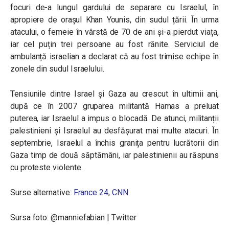
focuri de-a lungul gardului de separare cu Israelul, în
apropiere de orașul Khan Younis, din sudul țării. În urma
atacului, o femeie în vârstă de 70 de ani și-a pierdut viața,
iar cel puțin trei persoane au fost rănite. Serviciul de
ambulanță israelian a declarat că au fost trimise echipe în
zonele din sudul Israelului.
Tensiunile dintre Israel și Gaza au crescut în ultimii ani,
după ce în 2007 gruparea militantă Hamas a preluat
puterea, iar Israelul a impus o blocadă. De atunci, militanții
palestinieni și Israelul au desfășurat mai multe atacuri. În
septembrie, Israelul a închis granița pentru lucrătorii din
Gaza timp de două săptămâni, iar palestinienii au răspuns
cu proteste violente.
Surse alternative:
France 24
,
CNN
Sursa foto: @manniefabian | Twitter