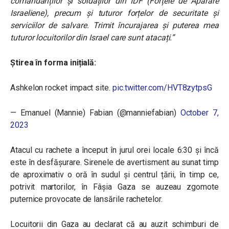
comandanților și soldaților din IDF (Forțele de Apărare
Israeliene), precum și tuturor forțelor de securitate și
serviciilor de salvare. Trimit încurajarea și puterea mea
tuturor locuitorilor din Israel care sunt atacați.”
Știrea în forma inițială:
Ashkelon rocket impact site.
pic.twitter.com/HVT8zytpsG
— Emanuel (Mannie) Fabian (@manniefabian)
October 7,
2023
Atacul cu rachete a început în jurul orei locale 6:30 și încă
este în desfășurare. Sirenele de avertisment au sunat timp
de aproximativ o oră în sudul și centrul țării, în timp ce,
potrivit martorilor, în Fâșia Gaza se auzeau zgomote
puternice provocate de lansările rachetelor.
Locuitorii din Gaza au declarat că au auzit schimburi de