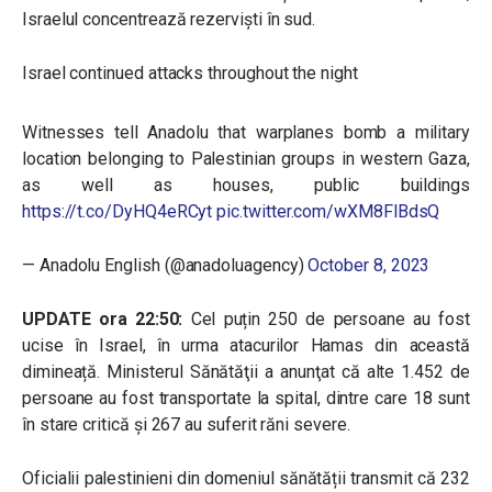
Israelul concentrează rezerviști în sud.
Israel continued attacks throughout the night
Witnesses tell Anadolu that warplanes bomb a military
location belonging to Palestinian groups in western Gaza,
as well as houses, public buildings
https://t.co/DyHQ4eRCyt
pic.twitter.com/wXM8FlBdsQ
— Anadolu English (@anadoluagency)
October 8, 2023
UPDATE ora 22:50:
Cel puțin 250 de persoane au fost
ucise în Israel, în urma atacurilor Hamas din această
dimineață. Ministerul Sănătăţii a anunţat că alte 1.452 de
persoane au fost transportate la spital, dintre care 18 sunt
în stare critică şi 267 au suferit răni severe.
Oficialii palestinieni din domeniul sănătății transmit că 232