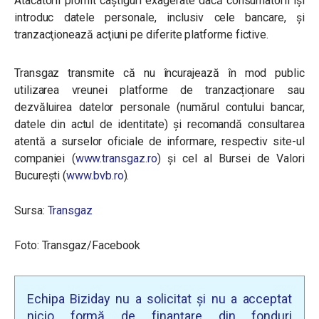
Atacatorii promit câştiguri exagerate dacă consumatorii îşi
introduc datele personale, inclusiv cele bancare, şi
tranzacţionează acţiuni pe diferite platforme fictive.
Transgaz transmite că nu încurajează în mod public
utilizarea vreunei platforme de tranzacționare sau
dezvăluirea datelor personale (numărul contului bancar,
datele din actul de identitate) şi recomandă consultarea
atentă a surselor oficiale de informare, respectiv site-ul
companiei (
www.transgaz.ro
) și cel al Bursei de Valori
București (
www.bvb.ro
).
Sursa:
Transgaz
Foto: Transgaz/Facebook
Echipa Biziday nu a solicitat și nu a acceptat
nicio formă de finanțare din fonduri