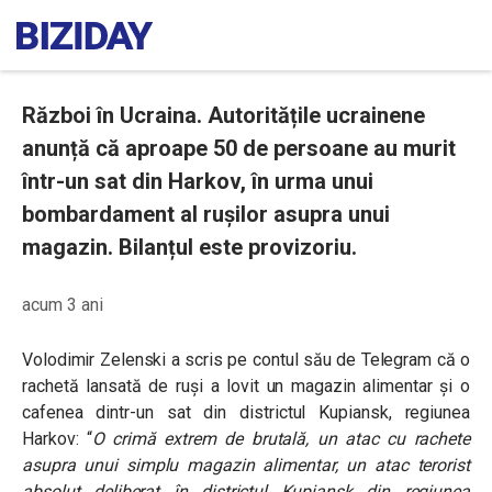
Război în Ucraina. Autoritățile ucrainene
anunță că aproape 50 de persoane au murit
într-un sat din Harkov, în urma unui
bombardament al rușilor asupra unui
magazin. Bilanțul este provizoriu.
acum 3 ani
Volodimir Zelenski a scris pe contul său de Telegram că o
rachetă lansată de ruși a lovit un magazin alimentar și o
cafenea dintr-un sat din districtul Kupiansk, regiunea
Harkov: “
O crimă extrem de brutală, un atac cu rachete
asupra unui simplu magazin alimentar, un atac terorist
absolut deliberat în districtul Kupiansk din regiunea