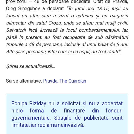
provizoriu – 48 de persoane decedate. Citat de Pravda,
Oleg Sinegubov a declarat: “
În jurul orei 13:15, rușii au
lansat un atac care a vizat o cafenea și un magazin
alimentar din satul Groza, unde se aflau mai mulți civili.
Salvatorii încă lucrează la locul bombardamentului, iar,
până în prezent, au fost recuperate de sub dărâmături
trupurile a 48 de persoane, inclusiv al unui băiat de 6 ani.
Alte șase persoane, între care și un copil, au fost rănite
”.
Știrea se actualizează…
Surse alternative:
Pravda
,
The Guardian
Echipa Biziday nu a solicitat și nu a acceptat
nicio formă de finanțare din fonduri
guvernamentale. Spațiile de publicitate sunt
limitate, iar reclama neinvazivă.