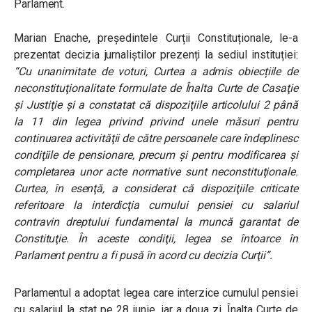
Parlament.
Marian Enache, președintele Curții Constituționale, le-a
prezentat decizia jurnaliștilor prezenți la sediul instituției:
“Cu unanimitate de voturi, Curtea a admis obiecțiile de
neconstituţionalitate formulate de Înalta Curte de Casaţie
şi Justiţie şi a constatat că dispoziţiile articolului 2 până
la 11 din legea privind privind unele măsuri pentru
continuarea activităţii de către persoanele care îndeplinesc
condiţiile de pensionare, precum şi pentru modificarea şi
completarea unor acte normative sunt neconstituţionale.
Curtea, în esenţă, a considerat că dispoziţiile criticate
referitoare la interdicţia cumului pensiei cu salariul
contravin dreptului fundamental la muncă garantat de
Constituţie. În aceste condiţii, legea se întoarce în
Parlament pentru a fi pusă în acord cu decizia Curţii”.
Parlamentul a adoptat legea care interzice cumulul pensiei
cu salariul la stat pe 28 iunie, iar a doua zi, Înalta Curte de