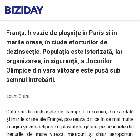
Franţa. Invazie de ploșnițe în Paris și în
marile orașe, în ciuda eforturilor de
dezinsecție. Populația este isterizată, iar
organizarea, în siguranță, a Jocurilor
Olimpice din vara viitoare este pusă sub
semnul întrebării.
acum 3 ani
Călătorii din mijloacele de transport în comun, din capitală
și marile orașe ale Franței, postează din ce în ce mai multe
imagini și videoclipuri cu ploșnițele găsite pe scaunele din
trenurile de mare viteză, metrouri și chiar aeroporturi.