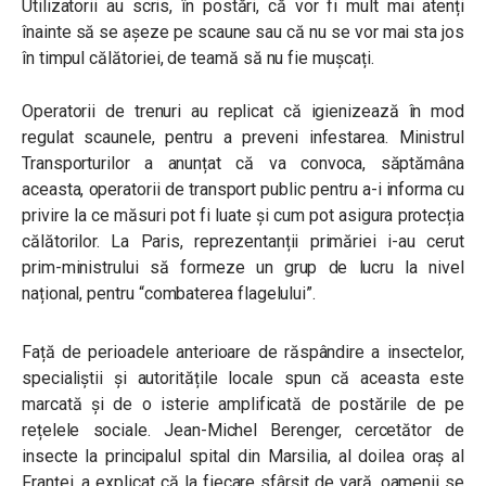
Utilizatorii au scris, în postări, că vor fi mult mai atenți
înainte să se așeze pe scaune sau că nu se vor mai sta jos
în timpul călătoriei, de teamă să nu fie mușcați.
Operatorii de trenuri au replicat că igienizează în mod
regulat scaunele, pentru a preveni infestarea. Ministrul
Transporturilor a anunțat că va convoca, săptămâna
aceasta, operatorii de transport public pentru a-i informa cu
privire la ce măsuri pot fi luate și cum pot asigura protecția
călătorilor. La Paris, reprezentanții primăriei i-au cerut
prim-ministrului să formeze un grup de lucru la nivel
național, pentru “combaterea flagelului”.
Față de perioadele anterioare de răspândire a insectelor,
specialiștii și autoritățile locale spun că aceasta este
marcată și de o isterie amplificată de postările de pe
rețelele sociale. Jean-Michel Berenger, cercetător de
insecte la principalul spital din Marsilia, al doilea oraș al
Franței, a explicat că la fiecare sfârșit de vară, oamenii se