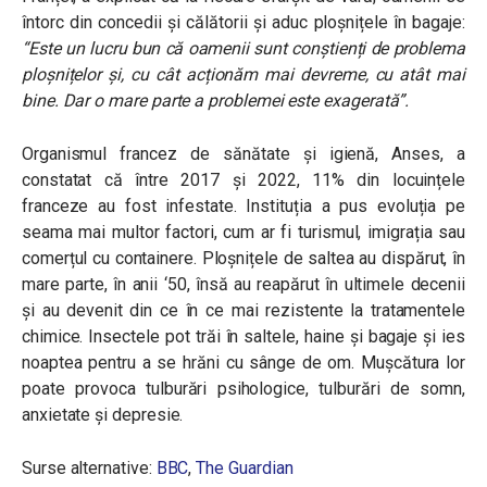
întorc din concedii și călătorii și aduc ploșnițele în bagaje:
“Este un lucru bun că oamenii sunt conștienți de problema
ploșnițelor și, cu cât acționăm mai devreme, cu atât mai
bine. Dar o mare parte a problemei este exagerată”.
Organismul francez de sănătate și igienă, Anses, a
constatat că între 2017 și 2022, 11% din locuințele
franceze au fost infestate. Instituția a pus evoluția pe
seama mai multor factori, cum ar fi turismul, imigrația sau
comerțul cu containere. Ploșnițele de saltea au dispărut, în
mare parte, în anii ‘50, însă au reapărut în ultimele decenii
și au devenit din ce în ce mai rezistente la tratamentele
chimice. Insectele pot trăi în saltele, haine și bagaje și ies
noaptea pentru a se hrăni cu sânge de om. Mușcătura lor
poate provoca tulburări psihologice, tulburări de somn,
anxietate și depresie.
Surse alternative:
BBC
,
The Guardian