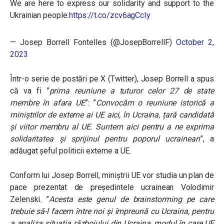
We are here to express our solidarity and support to the
Ukrainian people.
https://t.co/zcv6agCcIy
— Josep Borrell Fontelles (@JosepBorrellF)
October 2,
2023
Într-o serie de postări pe X (Twitter), Josep Borrell a spus
că va fi ”
prima reuniune a tuturor celor 27 de state
membre în afara UE
”: ”
Convocăm o reuniune istorică a
miniștrilor de externe ai UE aici, în Ucraina, țară candidată
și viitor membru al UE. Suntem aici pentru a ne exprima
solidaritatea și sprijinul pentru poporul ucrainean
”, a
adăugat șeful politicii externe a UE.
Conform lui Josep Borrell, miniștrii UE vor studia un plan de
pace prezentat de președintele ucrainean
Volodimir
Zelenski
. ”
Acesta este genul de brainstorming pe care
trebuie să-l facem între noi și împreună cu Ucraina, pentru
a analiza situația războiului din Ucraina, modul în care UE