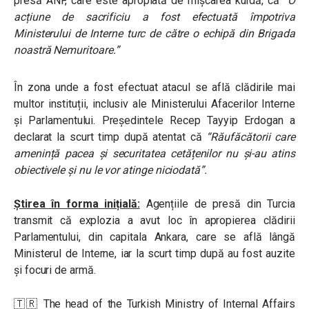
presă ANF, care este apropiată de mișcarea kurdă, că
“O
acțiune de sacrificiu a fost efectuată împotriva
Ministerului de Interne turc de către o echipă din Brigada
noastră Nemuritoare.”
În zona unde a fost efectuat atacul se află clădirile mai
multor instituții, inclusiv ale Ministerului Afacerilor Interne
și Parlamentului. Președintele Recep Tayyip Erdogan a
declarat la scurt timp după atentat că
“Răufăcătorii care
amenință pacea și securitatea cetățenilor nu și-au atins
obiectivele și nu le vor atinge niciodată”.
Știrea în forma inițială:
Agențiile de presă din Turcia
transmit că explozia a avut loc în apropierea clădirii
Parlamentului, din capitala Ankara, care se află lângă
Ministerul de Interne, iar la scurt timp după au fost auzite
și focuri de armă.
🇹🇷 The head of the Turkish Ministry of Internal Affairs