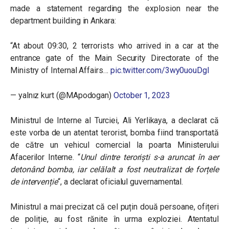
made a statement regarding the explosion near the
department building in Ankara:
“At about 09:30, 2 terrorists who arrived in a car at the
entrance gate of the Main Security Directorate of the
Ministry of Internal Affairs…
pic.twitter.com/3wy0uouDgI
— yalnız kurt (@MApodogan)
October 1, 2023
Ministrul de Interne al Turciei, Ali Yerlikaya, a declarat că
este vorba de un atentat terorist, bomba fiind transportată
de către un vehicul comercial la poarta Ministerului
Afacerilor Interne. “
Unul dintre teroriști s-a aruncat în aer
detonând bomba, iar celălalt a fost neutralizat de forțele
de intervenție
“, a declarat oficialul guvernamental.
Ministrul a mai precizat că cel puțin două persoane, ofițeri
de poliție, au fost rănite în urma exploziei. Atentatul