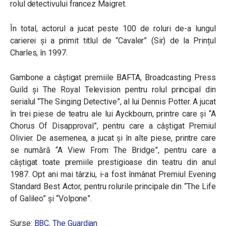
rolul detectivului francez Maigret.
În total, actorul a jucat peste 100 de roluri de-a lungul
carierei și a primit titlul de “Cavaler” (Sir) de la Prințul
Charles, în 1997.
Gambone a câștigat premiile BAFTA, Broadcasting Press
Guild și The Royal Television pentru rolul principal din
serialul “The Singing Detective”, al lui Dennis Potter. A jucat
în trei piese de teatru ale lui Ayckbourn, printre care și “A
Chorus Of Disapproval”, pentru care a câștigat Premiul
Olivier. De asemenea, a jucat și în alte piese, printre care
se numără “A View From The Bridge”, pentru care a
câștigat toate premiile prestigioase din teatru din anul
1987. Opt ani mai târziu, i-a fost înmânat Premiul Evening
Standard Best Actor, pentru rolurile principale din “The Life
of Galileo” și “Volpone”.
Surse:
BBC
,
The Guardian