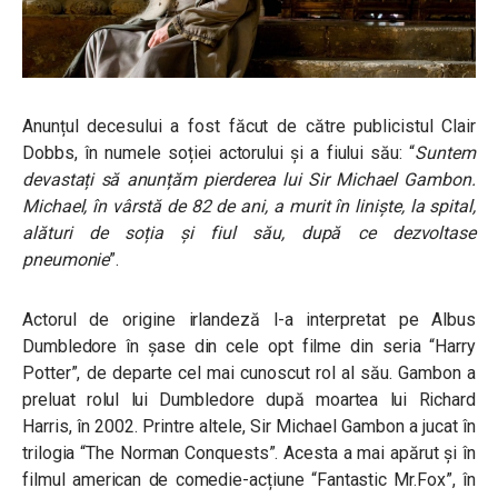
Anunțul decesului a fost făcut de către publicistul Clair
Dobbs, în numele soției actorului și a fiului său: “
Suntem
devastați să anunțăm pierderea lui Sir Michael Gambon.
Michael, în vârstă de 82 de ani, a murit în liniște, la spital,
alături de soția și fiul său, după ce dezvoltase
pneumonie
”.
Actorul de origine irlandeză l-a interpretat pe Albus
Dumbledore în șase din cele opt filme din seria “Harry
Potter”, de departe cel mai cunoscut rol al său. Gambon a
preluat rolul lui Dumbledore după moartea lui Richard
Harris, în 2002. Printre altele, Sir Michael Gambon a jucat în
trilogia “The Norman Conquests”. Acesta a mai apărut și în
filmul american de comedie-acțiune “Fantastic Mr.Fox”, în