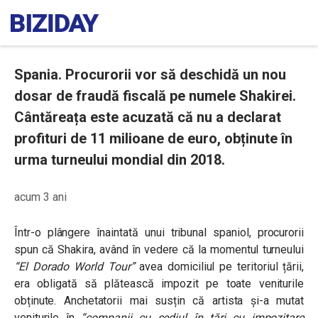
Spania. Procurorii vor să deschidă un nou
dosar de fraudă fiscală pe numele Shakirei.
Cântăreața este acuzată că nu a declarat
profituri de 11 milioane de euro, obținute în
urma turneului mondial din 2018.
acum 3 ani
Într-o plângere înaintată unui tribunal spaniol, procurorii
spun că Shakira, având în vedere că la momentul turneului
“El Dorado World Tour”
avea domiciliul pe teritoriul țării,
era obligată să plătească impozit pe toate veniturile
obținute. Anchetatorii mai susțin că artista și-a mutat
veniturile în
“companii cu sediul în țări cu impozitare