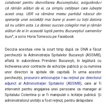
colaborat pentru dezvoltarea Bucureștiului, asigurându-i
că rămân alături de ei, ca simplu cetățean care iubește
acest oraș. USR va rămâne mereu partidul născut din
speranța unei societăți mai bune și avem cu toții datoria
să nu uităm asta. Le doresc succes colegilor mei și rămân
alături de ei în această luptă pentru Bucureștiul oamenilor
buni
”, a scris Horia Tomescu pe Facebook.
Decizia acestuia vine la scurt timp după ce DNA a făcut
percheziții la Administrația Spitalelor București (ASSMB),
aflată în subordinea Primăriei București, în legătură cu
încheierea unor contracte de achiziție publică și cu numirea
unor directori la spitale din capitală. În urma acestor
percheziții,
procurorii anticorupție l-au reținut pe directorul
adjunct al Administrației Spitalelor (ASSMB)
, care ar fi
intervenit pentru angajarea unei persoane ca manager al
Spitalului Colentina și ar fi manipulat o licitație publică. Și
administratorul unității a fost reținut, pentru delapidare.