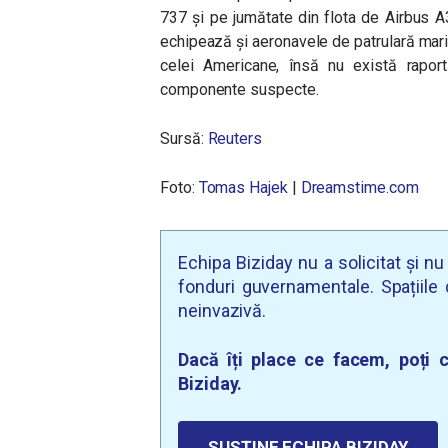
737 și pe jumătate din flota de Airbus A
echipează și aeronavele de patrulară mari
celei Americane, însă nu există rapor
componente suspecte.
Sursă:
Reuters
Foto:
Tomas Hajek
|
Dreamstime.com
Echipa Biziday nu a solicitat și n
fonduri guvernamentale. Spațiile d
neinvazivă.
Dacă îți place ce facem, poți c
Biziday.
SUSȚINE ECHIPA BIZIDAY