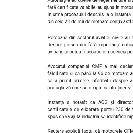
Autoritățile europene de reglementare i
fără certificate valabile, au ajuns în mo
În urma procesului deschis la o instanță
din cele 23 de mii de motoare conțin ast
Persoane din sectorul aviației civile au
despre piese mici, fără importanță critic
avioane ar putea fi scoase din serviciu pen
Avocatul companiei CMF a mai declar
falsificate și că până la 96 de motoare 
că a primit primele informații despre 
portugheză care se ocupă cu întreținerea 
Instanța a hotărât ca AOG și director
certificatele de eliberare pentru 230 de 
spus că va ajuta industria să identifice ra
Reuters explică faptul că motoarele CF