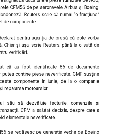
nvestighează dacă unele piese furnizate de AOG,
toarele CFM56 de pe aeronavele Airbus și Boeing.
 londoneză. Reuters scrie că numai “o fracțiune”
fel de componente.
 declarat pentru agenția de presă că este vorba
ă. Chiar și așa, scrie Reuters, până la o sută de
tru verificări.
at că au fost identificate 86 de documente
ar putea conține piese neverificate. CMF susține
aceste componente în iunie, de la o companie
și repararea motoarelor.
ul său să dezvăluie facturile, comenzile și
tranzacții. CFM a salutat decizia, despre care a
pid elementele neverificate.
M56 se regăsesc pe generația veche de Boeing