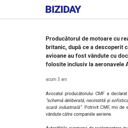
Producătorul de motoare cu rea
britanic, după ce a descoperit 
avioane au fost vândute cu do
folosite inclusiv la aeronavele 
acum 3 ani
Avocatul producătorului CMF a declarat 
“schemă deliberată, necinstită și sofistic
scară industrială”
.
Potrivit CMF, mii de e
vândute către companiile aeriene.