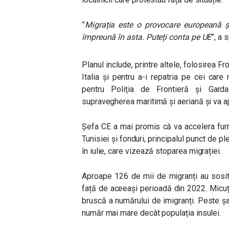
”
Migrația este o provocare europeană 
împreună în asta. Puteți conta pe UE
”, a 
Planul include, printre altele, folosirea F
Italia și pentru a-i repatria pe cei care 
pentru Poliția de Frontieră și Gar
supravegherea maritimă și aeriană și va aj
Șefa CE a mai promis că va accelera fur
Tunisiei și fonduri, principalul punct de pl
în iulie, care vizează stoparea migrației.
Aproape 126 de mii de migranți au sosit
față de aceeași perioadă din 2022. Micu
bruscă a numărului de imigranți. Peste ș
număr mai mare decât populația insulei.