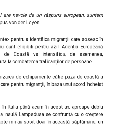
și are nevoie de un răspuns european, suntem
spus von der Leyen.
rontex pentru a identifica migranții care sosesc în
nu sunt eligibili pentru azil.
Agenția Europeană
da de Coastă va intensifica, de asemenea,
uta la combaterea traficanților de persoane.
nizarea de echipamente către paza de coastă a
ecare pentru migranții, în baza unui acord încheiat
 în Italia până acum în acest an, aproape dublu
ța insulă Lampedusa se confruntă cu o creștere
apte mii au sosit doar în această săptămâne, un