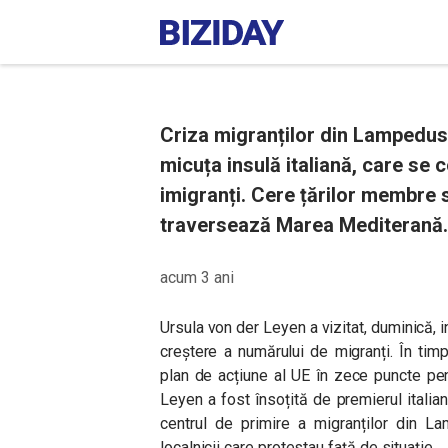
Criza migranților din Lampedus
micuța insulă italiană, care se
imigranți. Cere țărilor membre 
traversează Marea Mediterană.
acum 3 ani
Ursula von der Leyen a vizitat, duminică, 
creștere a numărului de migranți. În tim
plan de acțiune al UE în zece puncte pent
Leyen a fost însoțită de premierul italian
centrul de primire a migranților din L
localnicii care protestau față de situație.