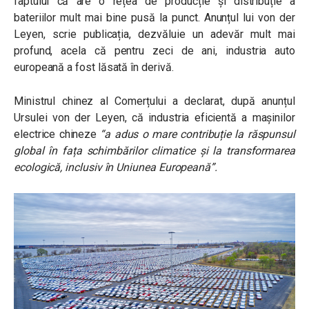
faptului că are o rețea de producție și distribuție a
bateriilor mult mai bine pusă la punct. Anunțul lui von der
Leyen, scrie publicația, dezvăluie un adevăr mult mai
profund, acela că pentru zeci de ani, industria auto
europeană a fost lăsată în derivă.
Ministrul chinez al Comerțului a declarat, după anunțul
Ursulei von der Leyen, că industria eficientă a mașinilor
electrice chineze
“a adus o mare contribuție la răspunsul
global în fața schimbărilor climatice și la transformarea
ecologică, inclusiv în Uniunea Europeană”
.