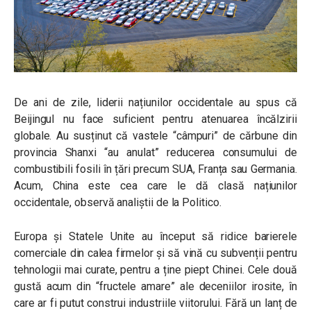
De ani de zile, liderii națiunilor occidentale au spus că
Beijingul nu face suficient pentru atenuarea încălzirii
globale. Au susținut că vastele “câmpuri” de cărbune din
provincia Shanxi “au anulat” reducerea consumului de
combustibili fosili în țări precum SUA, Franța sau Germania.
Acum, China este cea care le dă clasă națiunilor
occidentale, observă analiștii de la Politico.
Europa și Statele Unite au început să ridice barierele
comerciale din calea firmelor și să vină cu subvenții pentru
tehnologii mai curate, pentru a ține piept Chinei. Cele două
gustă acum din “fructele amare” ale deceniilor irosite, în
care ar fi putut construi industriile viitorului. Fără un lanț de