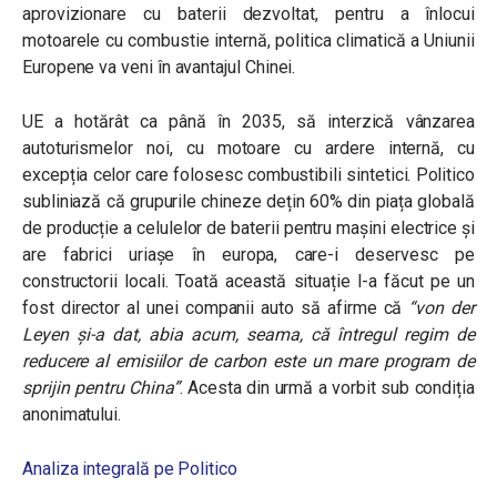
aprovizionare cu baterii dezvoltat, pentru a înlocui
motoarele cu combustie internă, politica climatică a Uniunii
Europene va veni în avantajul Chinei.
UE a hotărât ca până în 2035, să interzică vânzarea
autoturismelor noi, cu motoare cu ardere internă, cu
excepția celor care folosesc combustibili sintetici. Politico
subliniază că grupurile chineze dețin 60% din piața globală
de producție a celulelor de baterii pentru mașini electrice și
are fabrici uriașe în europa, care-i deservesc pe
constructorii locali. Toată această situație l-a făcut pe un
fost director al unei companii auto să afirme că
“von der
Leyen și-a dat, abia acum, seama, că întregul regim de
reducere al emisiilor de carbon este un mare program de
sprijin pentru China”
. Acesta din urmă a vorbit sub condiția
anonimatului.
Analiza integrală pe Politico