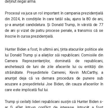
deținut ilegal arma.
Procesul va juca un rol important în campania prezidențială
din 2024, în condițiile în care tatăl său, ajuns la 80 de ani,
și-a anunțat candidatura. Și Donald Trump, în vârstă de 77
de ani și vizat de patru procese penale, a transmis că se
înscrie în cursa prezidențială.
Hunter Biden a fost, în ultimii ani, ținta atacurilor politice ale
lui Donald Trump și a aliaților săi republicani. Comisiile din
Camera Reprezentanților, dominată de republicani,
anchetează de luni de zile afacerile lui cu entități din
străinătate. Președintele Camerei, Kevin McCarthy, a
anunțat deja că va demara procedura de punere sub
acuzare a președintelui Joe Biden, din cauza afacerilor în
care este implicată fiul lui.
Trump și ceilalți lideri republicani susțin că Hunter Biden s-
ar fi aflat într-un conflict de interese, întrucât a fost