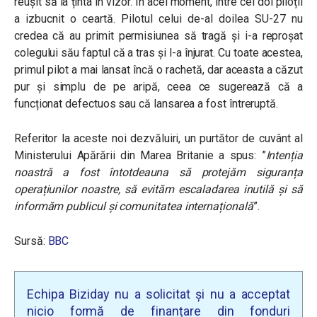
reușit să ia ținta în vizor. În acel moment, între cei doi piloții
a izbucnit o ceartă. Pilotul celui de-al doilea SU-27 nu
credea că au primit permisiunea să tragă și i-a reproșat
colegului său faptul că a tras și l-a înjurat. Cu toate acestea,
primul pilot a mai lansat încă o rachetă, dar aceasta a căzut
pur și simplu de pe aripă, ceea ce sugerează că a
funcționat defectuos sau că lansarea a fost întreruptă.
Referitor la aceste noi dezvăluiri, un purtător de cuvânt al
Ministerului Apărării din Marea Britanie a spus: ”
Intenția
noastră a fost întotdeauna să protejăm siguranța
operațiunilor noastre, să evităm escaladarea inutilă și să
informăm publicul și comunitatea internațională
”.
Sursă:
BBC
Echipa Biziday nu a solicitat și nu a acceptat
nicio formă de finanțare din fonduri