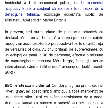
Incidentul a fost recunoscut public, iar
la momentul
respectiv Rusia a susținut că acesta a fost cauzat de o
defecțiune tehnică
, explicație acceptată public de
Ministerul Apărării din Marea Britanie.
În prezent, trei surse citate de publicația britanică au
declarat că aeronava britanică a interceptat comunicațiile
rusești, iar acestea oferă o perspectivă foarte diferită față
de versiunea oficială. Avionul britanic de supraveghere, cu
un echipaj de până la 30 de persoane, efectua o misiune
de supraveghere deasupra Mării Negre, în spațiul aerian
internațional, când a întâlnit două avioane de luptă rusești
SU-27.
BBC relatează incidentul
: Cei doi piloții au primit ordinul
”aveți ținta”, iar acest limbaj ambiguu a fost interpretat de
unul dintre piloții ruși ca având permisiunea de a trage.
Acesta a lansat cu succes o rachetă aer-aer, care nu a