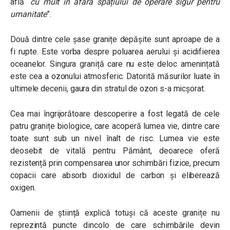
află “
cu mult în afara spațiului de operare sigur pentru
umanitate
”.
Două dintre cele șase granițe depășite sunt aproape de a
fi rupte. Este vorba despre poluarea aerului și acidifierea
oceanelor. Singura graniță care nu este deloc amenințată
este cea a ozonului atmosferic. Datorită măsurilor luate în
ultimele decenii, gaura din stratul de ozon s-a micșorat.
Cea mai îngrijorătoare descoperire a fost legată de cele
patru granițe biologice, care acoperă lumea vie, dintre care
toate sunt sub un nivel înalt de risc. Lumea vie este
deosebit de vitală pentru Pământ, deoarece oferă
rezistență prin compensarea unor schimbări fizice, precum
copacii care absorb dioxidul de carbon și eliberează
oxigen.
Oamenii de știință explică totuși că aceste granițe nu
reprezintă puncte dincolo de care schimbările devin