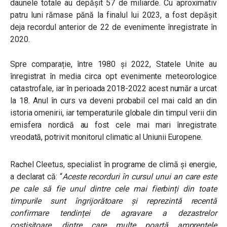
daunele totale au depășit 57 de miliarde. Cu aproximativ
patru luni rămase pănă la finalul lui 2023, a fost depășit
deja recordul anterior de 22 de evenimente înregistrate în
2020.
Spre comparație, între 1980 și 2022, Statele Unite au
înregistrat în media circa opt evenimente meteorologice
catastrofale, iar în perioada 2018-2022 acest număr a urcat
la 18. Anul în curs va deveni probabil cel mai cald an din
istoria omenirii, iar temperaturile globale din timpul verii din
emisfera nordică au fost cele mai mari înregistrate
vreodată, potrivit monitorul climatic al Uniunii Europene.
Rachel Cleetus, specialist în programe de climă și energie,
a declarat că: “
Aceste recorduri în cursul unui an care este
pe cale să fie unul dintre cele mai fierbinți din toate
timpurile sunt îngrijorătoare și reprezintă recentă
confirmare tendinței de agravare a dezastrelor
costisitoare, dintre care multe poartă amprentele