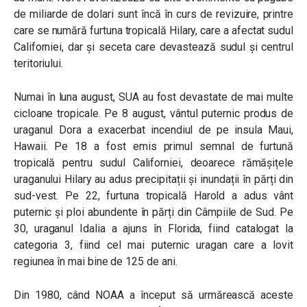
de miliarde de dolari sunt încă în curs de revizuire, printre
care se numără furtuna tropicală Hilary, care a afectat sudul
Californiei, dar și seceta care devastează sudul și centrul
teritoriului.
Numai în luna august, SUA au fost devastate de mai multe
cicloane tropicale. Pe 8 august, vântul puternic produs de
uraganul Dora a exacerbat incendiul de pe insula Maui,
Hawaii. Pe 18 a fost emis primul semnal de furtună
tropicală pentru sudul Californiei, deoarece rămășițele
uraganului Hilary au adus precipitații și inundații în părți din
sud-vest. Pe 22, furtuna tropicală Harold a adus vânt
puternic și ploi abundente în părți din Câmpiile de Sud. Pe
30, uraganul Idalia a ajuns în Florida, fiind catalogat la
categoria 3, fiind cel mai puternic uragan care a lovit
regiunea în mai bine de 125 de ani.
Din 1980, când NOAA a început să urmărească aceste