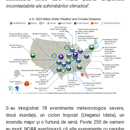
incontestabile ale schimbărilor climatice
“.
S-au înregistrat 18 evenimente meteorologice severe,
două inundații, un ciclon tropical (Uraganul Idalia), un
incendiu major și o furtună de iarnă. Peste 250 de oameni
au murit. NOAA avertizează că alte evenimente cu pagube