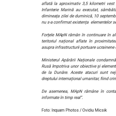
aflată la aproximativ 3,5 kilometri vest 
Infanterie Marină au executat, sâmbătă,
dimineața zilei de duminică, 10 septembri
nu s-a confirmat existența elementelor 
Forțele MApN rămân în continuare în ale
teritoriul național aflate în proximitat
asupra infrastructurii portuare ucrainene
Ministerul Apărării Naționale condamnă 
Rusă împotriva unor obiective și elemente
de la Dunăre. Aceste atacuri sunt nejus
dreptului internațional umanitar, fiind cri
De asemenea, MApN rămâne în contact 
informate în timp real”.
Foto:
Inquam Photos / Ovidiu Micsik