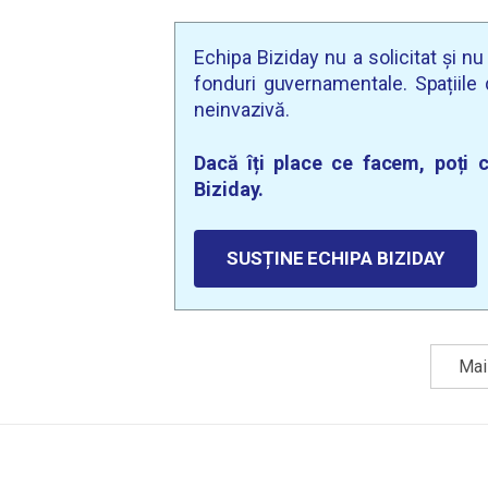
Echipa Biziday nu a solicitat și n
fonduri guvernamentale. Spațiile d
neinvazivă.
Dacă îți place ce facem, poți c
Biziday.
SUSȚINE ECHIPA BIZIDAY
Mai 