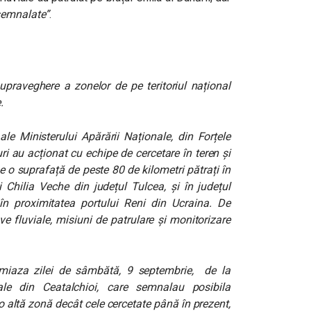
semnalate”
.
upraveghere a zonelor de pe teritoriul național
.
ale Ministerului Apărării Naționale, din Forțele
uri au acționat cu echipe de cercetare în teren și
 o suprafață de peste 80 de kilometri pătrați în
și Chilia Veche din județul Tulcea, și în județul
în proximitatea portului Reni din Ucraina. De
 fluviale, misiuni de patrulare și monitorizare
amiaza zilei de sâmbătă, 9 septembrie, de la
ocale din Ceatalchioi, care semnalau posibila
o altă zonă decât cele cercetate până în prezent,