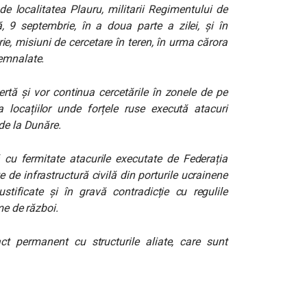
de localitatea Plauru, militarii Regimentului de
 9 septembrie, în a doua parte a zilei, și în
e, misiuni de cercetare în teren, în urma cărora
semnalate.
rtă și vor continua cercetările în zonele de pe
ea locațiilor unde forțele ruse execută atacuri
 de la Dunăre.
cu fermitate atacurile executate de Federația
 de infrastructură civilă din porturile ucrainene
tificate și în gravă contradicție cu regulile
me de război.
permanent cu structurile aliate, care sunt