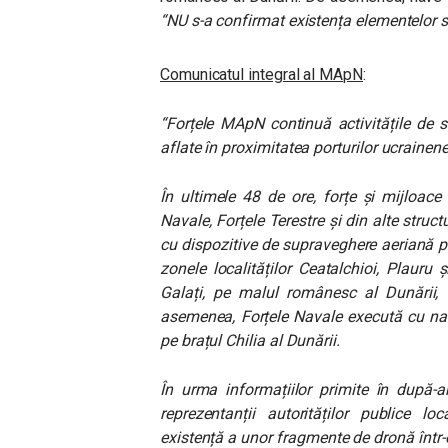
“NU s-a confirmat existența elementelor 
Comunicatul integral al MApN
:
“Forțele MApN continuă activitățile de s
aflate în proximitatea porturilor ucrainene
În ultimele 48 de ore, forțe și mijloace 
Navale, Forțele Terestre și din alte struct
cu dispozitive de supraveghere aeriană pe
zonele localităților Ceatalchioi, Plauru 
Galați, pe malul românesc al Dunării, 
asemenea, Forțele Navale execută cu nave
pe brațul Chilia al Dunării.
În urma informațiilor primite în după-
reprezentanții autorităților publice l
existență a unor fragmente de dronă într-