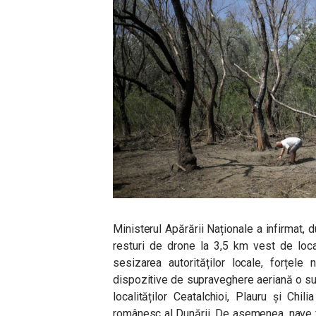
Ministerul Apărării Naționale a infirmat, 
resturi de drone la 3,5 km vest de loca
sesizarea autorităților locale, forțele n
dispozitive de supraveghere aeriană o sup
localităților Ceatalchioi, Plauru și Chi
românesc al Dunării. De asemenea, nave flu