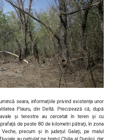
dumincă seara, informațiile privind existența unor
litatea Plauru, din Deltă. Precizează că, după
avale și terestre au cercetat în teren și cu
rafață de peste 80 de kilometri pătrați, în zona
lia Veche, precum și în județul Galați, pe malul
viale au patrulat pe brațul Chilia al Dunării, dar