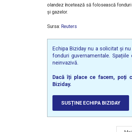
olandez încetează să folosească fonduri p
și gazelor.
Sursa:
Reuters
Echipa Biziday nu a solicitat și n
fonduri guvernamentale. Spațiile d
neinvazivă.
Dacă îți place ce facem, poți c
Biziday.
SUSȚINE ECHIPA BIZIDAY