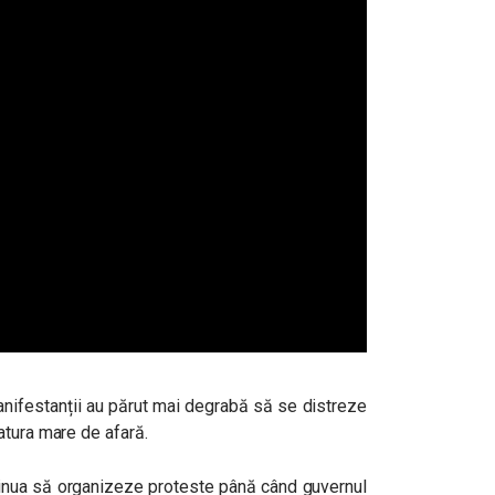
 manifestanții au părut mai degrabă să se distreze
atura mare de afară.
ntinua să organizeze proteste până când guvernul