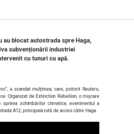
iu au blocat autostrada spre Haga,
iva subvenționării industriei
intervenit cu tunuri cu apă.
noi”, a scandat mulțimea, care, potrivit Reuters,
ice. Organizat de Extinction Rebellion, o mișcare
u oprirea schimbărilor climatice, evenimentul a
strada A12, principala rută de acces către Haga.