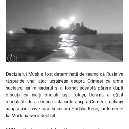
Decizia lui Musk a fost determinată de teama că Rusia va
răspunde unui atac ucrainean asupra Crimeei cu arme
nucleare, iar miliardarul și-a format această părere după
discuții cu înalți oficiali ruși. Totuși, Ucraina a găsit
modalități de a continua atacurile asupra Crimeei, inclusiv
asupra unor nave ruse și asupra Podului Kerci, iar temerile
lui Musk nu s-a îndeplinit.