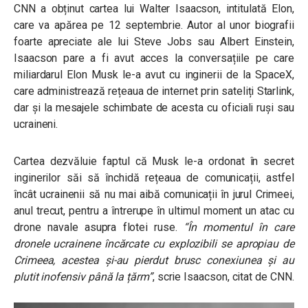
CNN a obținut cartea lui Walter Isaacson, intitulată Elon,
care va apărea pe 12 septembrie. Autor al unor biografii
foarte apreciate ale lui Steve Jobs sau Albert Einstein,
Isaacson pare a fi avut acces la conversațiile pe care
miliardarul Elon Musk le-a avut cu inginerii de la SpaceX,
care administrează rețeaua de internet prin sateliți Starlink,
dar și la mesajele schimbate de acesta cu oficiali ruși sau
ucraineni.
Cartea dezvăluie faptul că Musk le-a ordonat în secret
inginerilor săi să închidă rețeaua de comunicații, astfel
încât ucrainenii să nu mai aibă comunicații în jurul Crimeei,
anul trecut, pentru a întrerupe în ultimul moment un atac cu
drone navale asupra flotei ruse.
“În momentul în care
dronele ucrainene încărcate cu explozibili se apropiau de
Crimeea, acestea și-au pierdut brusc conexiunea și au
plutit inofensiv până la țărm”
, scrie Isaacson, citat de CNN.