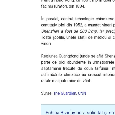
Pentru Hong Kong, cu 160 l/mp în doar o 
fac măsurători, din 1884.
În paralel, centrul tehnologic chineze
cantitativ ploi din 1952, a anunțat vineri 
Shenzhen a fost de 200 l/mp, iar preci
Toate școlile, unele stații de metrou și 
vineri.
Regiunea Guangdong (unde se află Shenze
parte de ploi abundente în următoarele t
săptămânii trecute de două taifunuri într
schimbările climatice au crescut intensi
rafale mai puternice de vânt.
Surse:
The Guardian
,
CNN
Echipa Biziday nu a solicitat și n