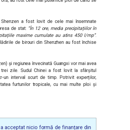
oră, au fost cele mai puternice ploi de când se
sc Shenzen a fost lovit de cele mai însemnate
presa de stat:
“În 12 ore, media precipitațiilor în
pitațiile maxime cumulate au atins 450 l/mp”
.
clădirile de birouri din Shenzhen au fost închise
n) și regiunea învecinată Guangxi vor mai avea
rei zile. Sudul Chinei a fost lovit la sfârșitul
-un interval scurt de timp. Potrivit experților,
tatea furtunilor tropicale, cu mai multe ploi și
u a acceptat nicio formă de finanțare din