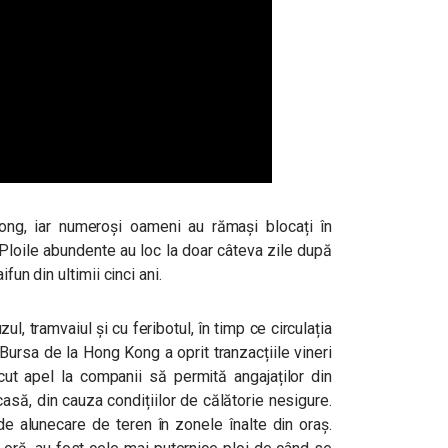
 Kong, iar numeroși oameni au rămași blocați în
 Ploile abundente au loc la doar câteva zile după
fun din ultimii cinci ani.
l, tramvaiul și cu feribotul, în timp ce circulația
Bursa de la Hong Kong a oprit tranzacțiile vineri
ăcut apel la companii să permită angajaților din
asă, din cauza condițiilor de călătorie nesigure.
de alunecare de teren în zonele înalte din oraș.