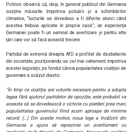
Politico observă că, deși, în general publicul din Germania
susține măsurile împotriva poluării și a schimbărilor
climatice, “lucrurile se dovedesc a fi diferite atunci când
acestea trebuie aplicate în propria casă”, iar experiența
Germaniei poate fi un semnal de avertizare și pentru alte
țări care vor să facă această trecere.
Partidul de extremă dreapta AfD a profitat de dezbaterile
din societate, poziționându-se cel mai vehement împotriva
acestei legislații, pe fondul căreia popularitatea coaliției de
guvernare a scăzut drastic.
“În timp ce coaliția are voturile necesare pentru a adopta
legea fără ajutorul partidelor de opoziție, este probabil va
aceasta să se dovedească o victorie cu pierderi prea mari,
popularitatea guvernului fiind acum aproape de minime
record. (…) Din aceste motive, noua lege a încălzirii din
Germania a ajuns să reprezinte un avertisment cu