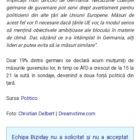
implicații mult dincolo de Germania. Necazurile coaliției
germane de guvernare pot servi drept avertisment pentru
politicienii din alte țări ale Uniunii Europene. Măsuri de
acest fel vor fi necesare dacă țările UE vor, la modul serios
să mențină obiectivele ambițioase ale blocului în materie
de climă. Dar, văzând ce s-a întâmplat în Germania, alți
lideri ar putea evita să ia măsuri similare”.
Doar 19% dintre germani se declară acum mulțumiți de
măsurile guvernului lor, în timp ce AfD a crescut de la 15 la
21 la sută în sondaje, devenind a doua forță politică din
țară.
Sursa:
Politico
Foto:
Christian Delbert
|
Dreamstime.com
Echipa Biziday nu a solicitat și nu a acceptat