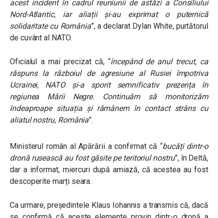
acest incident în cadrul reuniunii de astăzi a Consiliului
Nord-Atlantic, iar aliații și-au exprimat o puternică
solidaritate cu România
”, a declarat Dylan White, purtătorul
de cuvânt al NATO.
Oficialul a mai precizat că, “
începând de anul trecut, ca
răspuns la războiul de agresiune al Rusiei împotriva
Ucrainei, NATO și-a sporit semnificativ prezența în
regiunea Mării Negre. Continuăm să monitorizăm
îndeaproape situația și rămânem în contact strâns cu
aliatul nostru, România
”.
Ministerul român al Apărării a confirmat că “
bucăți dintr-o
dronă rusească au fost găsite pe teritoriul nostru
”, în Deltă,
dar a informat, miercuri după amiază, că acestea au fost
descoperite marți seara.
Ca urmare, președintele Klaus Iohannis a transmis că, dacă
se confirmă că aceste elemente provin dintr-o dronă a