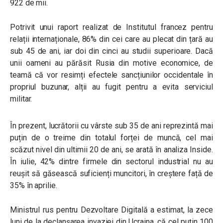
922 de mii.
Potrivit unui raport realizat de Institutul francez pentru
relații internaționale, 86% din cei care au plecat din țară au
sub 45 de ani, iar doi din cinci au studii superioare. Dacă
unii oameni au părăsit Rusia din motive economice, de
teamă că vor resimți efectele sancțiunilor occidentale în
propriul buzunar, alții au fugit pentru a evita serviciul
militar.
În prezent, lucrătorii cu vârste sub 35 de ani reprezintă mai
puțin de o treime din totalul forței de muncă, cel mai
scăzut nivel din ultimii 20 de ani, se arată în analiza Inside.
În iulie, 42% dintre firmele din sectorul industrial nu au
reușit să găsească suficienți muncitori, în creștere față de
35% în aprilie.
Ministrul rus pentru Dezvoltare Digitală a estimat, la zece
luni de la declanşarea invaziei din Ucraina, că cel puțin 100