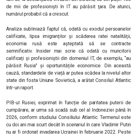
de mii de profesioniști în IT au părăsit ţara. De atunci,
numărul probabil că a crescut.
Analiza subliniază faptul că, odată cu exodul persoanelor
calificate, lipsa imigranților şi scăderea ratei natalităţii,
economia rusă este aşteptată să se contracte
semnificativ. Insider mai scrie că odată cu muncitorii
calificați și profesioniștii din domeniul IT, de exemplu, “au
părăsit Rusia” și oportunitățile economice. Din această
cauză, standardele de viață ar putea scădea la nivelul altor
state din fosta Uniune Sovietică, a arătat Consiliul Atlantic
într-un raport.
PIB-ul Rusiei, exprimat în funcție de paritatea puterii de
cumpărare, ar urma să scadă sub cel al Indoneziei până în
2026, conform studiului Consiliului Atlantic. Termenul este
cu doi ani mai scurt decât în scenariul în care Vladimir Putin
nu ar fi ordonat invadarea Ucrainei în februarie 2022. Peste