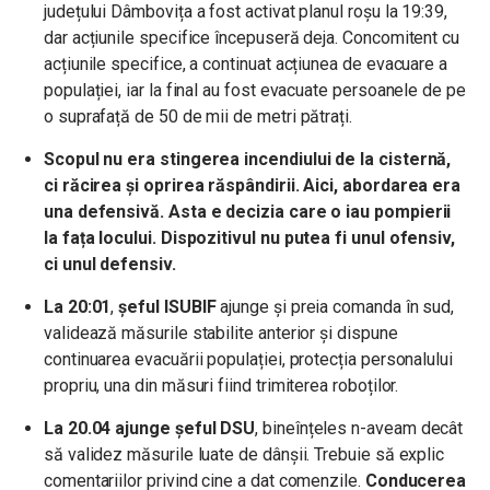
județului Dâmbovița a fost activat planul roșu la 19:39,
dar acțiunile specifice începuseră deja. Concomitent cu
acțiunile specifice, a continuat acțiunea de evacuare a
populației, iar la final au fost evacuate persoanele de pe
o suprafață de 50 de mii de metri pătrați.
Scopul nu era stingerea incendiului de la cisternă,
ci răcirea și oprirea răspândirii. Aici, abordarea era
una defensivă. Asta e decizia care o iau pompierii
la fața locului. Dispozitivul nu putea fi unul ofensiv,
ci unul defensiv.
La 20:01
,
șeful ISUBIF
ajunge și preia comanda în sud,
validează măsurile stabilite anterior și dispune
continuarea evacuării populației, protecția personalului
propriu, una din măsuri fiind trimiterea roboților.
La 20.04 ajunge șeful DSU
, bineînțeles n-aveam decât
să validez măsurile luate de dânșii. Trebuie să explic
comentariilor privind cine a dat comenzile.
Conducerea