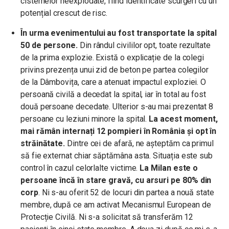
cisternelor neexplodate, fiind identificate scurgeri cu un
potențial crescut de risc.
În urma evenimentului au fost transportate la spital
50 de persone.
Din rândul civililor opt, toate rezultate
de la prima explozie. Există o explicație de la colegi
privins prezența unui zid de beton pe partea colegilor
de la Dâmbovița, care a atenuat impactul exploziei. O
persoană civilă a decedat la spital, iar în total au fost
două persoane decedate. Ulterior s-au mai prezentat 8
persoane cu leziuni minore la spital.
La acest moment,
mai rămân internați 12 pompieri în România și opt în
străinătate.
Dintre cei de afară, ne așteptăm ca primul
să fie externat chiar săptămâna asta. Situația este sub
control în cazul celorlalte victime.
La Milan este o
persoane încă în stare gravă, cu arsuri pe 80% din
corp
. Ni s-au oferit 52 de locuri din partea a nouă state
membre, după ce am activat Mecanismul European de
Protecție Civilă. Ni s-a solicitat să transferăm 12