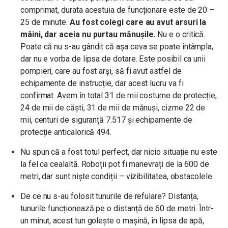
comprimat, durata acestuia de funcționare este de 20 –
25 de minute.
Au fost colegi care au avut arsuri la
mâini, dar aceia nu purtau mănușile.
Nu e o critică.
Poate că nu s-au gândit că așa ceva se poate întâmpla,
dar nu e vorba de lipsa de dotare. Este posibil ca unii
pompieri, care au fost arși, să fi avut astfel de
echipamente de instrucție, dar acest lucru va fi
confirmat. Avem în total 31 de mii costume de protecție,
24 de mii de căști, 31 de mii de mănuși, cizme 22 de
mii, centuri de siguranță 7.517 și echipamente de
protecție anticalorică 494.
Nu spun că a fost totul perfect, dar nicio situație nu este
la fel ca cealaltă. Roboții pot fi manevrați de la 600 de
metri, dar sunt niște condiții – vizibilitatea, obstacolele.
De ce nu s-au folosit tunurile de refulare? Distanța,
tunurile funcționează pe o distanță de 60 de metri. Într-
un minut, acest tun golește o mașină, în lipsa de apă,