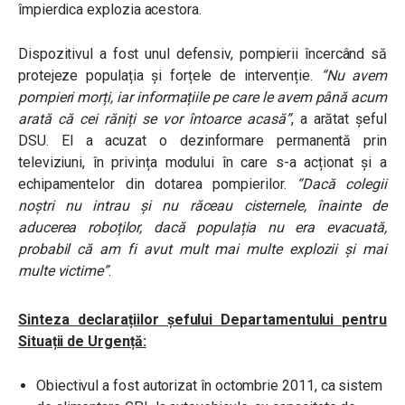
împierdica explozia acestora.
Dispozitivul a fost unul defensiv, pompierii încercând să
protejeze populația și forțele de intervenție.
“Nu avem
pompieri morți, iar informațiile pe care le avem până acum
arată că cei răniți se vor întoarce acasă”
, a arătat șeful
DSU. El a acuzat o dezinformare permanentă prin
televiziuni, în privința modului în care s-a acționat și a
echipamentelor din dotarea pompierilor.
“Dacă colegii
noștri nu intrau și nu răceau cisternele, înainte de
aducerea roboților, dacă populația nu era evacuată,
probabil că am fi avut mult mai multe explozii și mai
multe victime”
.
Sinteza declarațiilor șefului Departamentului pentru
Situații de Urgență:
Obiectivul a fost autorizat în octombrie 2011, ca sistem