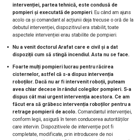
intervenției, partea tehnică, este condusă de
pompieri și executată de pompieri
. Eu când am ajuns
acolo ca și comandant al acțiunii deja trecuse o oră de la
debutul intervenției, dispozitivul era stabilit, toate
aspectele intervenției erau stabilite de pompieri.
Nu a venit doctorul Arafat care e civil și a dat
dispoziții cum să stingă incendiul. Asta nu se face.
Foarte mulți pompieri lucrau pentru răcirea
cisternelor, astfel că s-a dispus intervenția
roboților. Dacă nu ar fi intervenit roboții, puteam
avea chiar decese în rândul colegilor pompieri. S-a
dispus cât mai urgent intervenția acestora.
Ce am
făcut era să grăbesc intervenția roboților pentru a
retrage pompierii de acolo.
Comandantul intervenției,
conform legii, asigură în teren conducerea autorităților
care intervin. Dispozitivele de intervenție pot fi
completate, modificate, prin introducere de noi