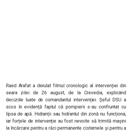
Raed Arafat a derulat filmul cronologic al intervenției din
seara zilei de 26 august, de la Crevedia, explicând
deciziile luate de comandantul intervenției. Șeful DSU a
scos în evidență faptul că pompierii s-au confruntat cu
lipsa de apă. Hidranții sau hidrantul din zonă nu funcționa,
iar forțele de intervenție au fost nevoite să trimită mașini
la încărcare pentru a răci permanente cisternele și pentru a