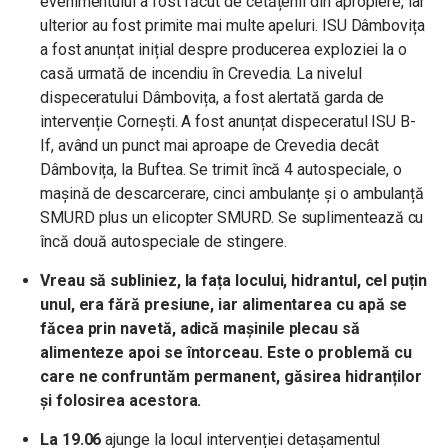
evenimentului a fost făcut de cetățenii din apropiere, iar
ulterior au fost primite mai multe apeluri. ISU Dâmbovița
a fost anunțat inițial despre producerea exploziei la o
casă urmată de incendiu în Crevedia. La nivelul
dispeceratului Dâmbovița, a fost alertată garda de
intervenție Cornești. A fost anunțat dispeceratul ISU B-
If, având un punct mai aproape de Crevedia decât
Dâmbovița, la Buftea. Se trimit încă 4 autospeciale, o
mașină de descarcerare, cinci ambulanțe și o ambulanță
SMURD plus un elicopter SMURD. Se suplimentează cu
încă două autospeciale de stingere.
Vreau să subliniez, la fața locului, hidrantul, cel puțin
unul, era fără presiune, iar alimentarea cu apă se
făcea prin navetă, adică mașinile plecau să
alimenteze apoi se întorceau. Este o problemă cu
care ne confruntăm permanent, găsirea hidranților
și folosirea acestora.
La 19.06
ajunge la locul intervenției detașamentul