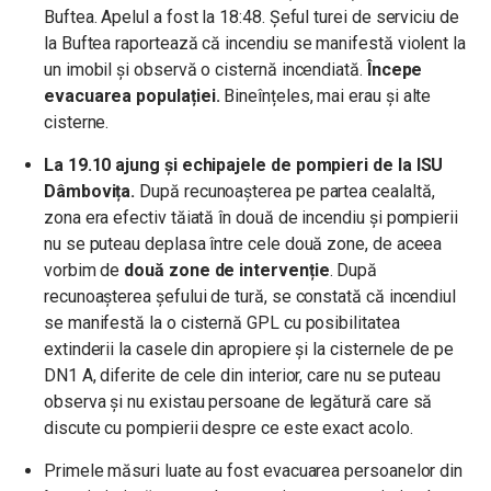
Buftea. Apelul a fost la 18:48. Șeful turei de serviciu de
la Buftea raportează că incendiu se manifestă violent la
un imobil și observă o cisternă incendiată.
Începe
evacuarea populației.
Bineînțeles, mai erau și alte
cisterne.
La 19.10 ajung și echipajele de pompieri de la ISU
Dâmbovița.
După recunoașterea pe partea cealaltă,
zona era efectiv tăiată în două de incendiu și pompierii
nu se puteau deplasa între cele două zone, de aceea
vorbim de
două zone de intervenție
. După
recunoașterea șefului de tură, se constată că incendiul
se manifestă la o cisternă GPL cu posibilitatea
extinderii la casele din apropiere și la cisternele de pe
DN1 A, diferite de cele din interior, care nu se puteau
observa și nu existau persoane de legătură care să
discute cu pompierii despre ce este exact acolo.
Primele măsuri luate au fost evacuarea persoanelor din