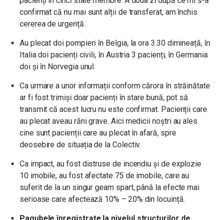
pacienți în cinci state membre. A doua zi după ce mi s-a
confirmat că nu mai sunt alții de transferat, am închis
cererea de urgență.
Au plecat doi pompieri în Belgia, la ora 3.30 dimineață, în
Italia doi pacienți civili, în Austria 3 pacienți, în Germania
doi și în Norvegia unul.
Ca urmare a unor informații conform cărora în străinătate
ar fi fost trimiși doar pacienți în stare bună, pot să
transmit că acest lucru nu este confirmat. Pacienții care
au plecat aveau răni grave. Aici medicii noștri au ales
cine sunt pacienții care au plecat în afară, spre
deosebire de situația de la Colectiv.
Ca impact, au fost distruse de incendiu și de explozie
10 imobile, au fost afectate 75 de imobile, care au
suferit de la un singur geam spart, până la efecte mai
serioase care afectează 10% – 20% din locuință.
Pagubele înregistrate la nivelul structurilor de