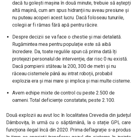
dacă tu golești mașina în două minute, trebuie să aștepți
altă mașină, cum am spus hidranții nu aveau presiune și
nu puteau acoperi acest lucru. Dacă foloseau tunurile,
colegii ar fi rămas fără apă pentru răcire.
Despre decizii se va face o chestie și mai detaliată.
Rugămintea mea pentru populație este să aibă
încredere. Da, toate regulile spun că prima dată îți
protejezi personalul de intervenție, dar risc 0 nu există.
Dacă pompierii stăteau la 200, 300 de metri și nu
răceau cisternele până au intrat roboții, probabil
explozia era și mai mare și implica și mai multe cisterne.
Avem echipe mixte de control cu peste 2.500 de
oameni. Total deficiențe constatate, peste 2.100.
Două explozii au avut loc în localitatea Crevedia din județul
Dâmbovița, în urmă cu o săptămână, la o stație GPL care
funcționa ilegal încă din 2020. Prima deflagrație s-a produs