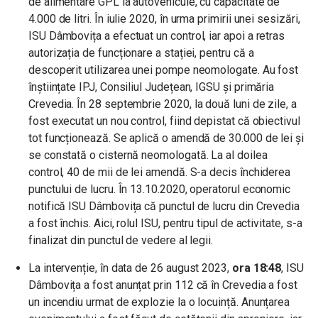
de alimentare GPL la autovehicule, cu capacitate de
4.000 de litri. În iulie 2020, în urma primirii unei sesizări,
ISU Dâmbovița a efectuat un control, iar apoi a retras
autorizația de funcționare a stației, pentru că a
descoperit utilizarea unei pompe neomologate. Au fost
înștiințate IPJ, Consiliul Județean, IGSU și primăria
Crevedia. În 28 septembrie 2020, la două luni de zile, a
fost executat un nou control, fiind depistat că obiectivul
tot funcționează. Se aplică o amendă de 30.000 de lei și
se constată o cisternă neomologată. La al doilea
control, 40 de mii de lei amendă. S-a decis închiderea
punctului de lucru. În 13.10.2020, operatorul economic
notifică ISU Dâmbovița că punctul de lucru din Crevedia
a fost închis. Aici, rolul ISU, pentru tipul de activitate, s-a
finalizat din punctul de vedere al legii.
La intervenție, în data de 26 august 2023,
ora 18:48
, ISU
Dâmbovița a fost anunțat prin 112 că în Crevedia a fost
un incendiu urmat de explozie la o locuință. Anunțarea