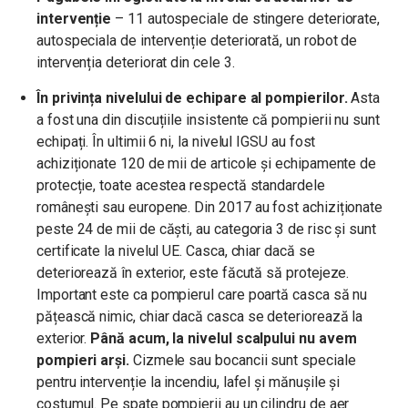
intervenție
– 11 autospeciale de stingere deteriorate,
autospeciala de intervenție deteriorată, un robot de
intervenția deteriorat din cele 3.
În privința nivelului de echipare al pompierilor.
Asta
a fost una din discuțiile insistente că pompierii nu sunt
echipați. În ultimii 6 ni, la nivelul IGSU au fost
achiziționate 120 de mii de articole și echipamente de
protecție, toate acestea respectă standardele
românești sau europene. Din 2017 au fost achiziționate
peste 24 de mii de căști, au categoria 3 de risc și sunt
certificate la nivelul UE. Casca, chiar dacă se
deteriorează în exterior, este făcută să protejeze.
Important este ca pompierul care poartă casca să nu
pățească nimic, chiar dacă casca se deteriorează la
exterior.
Până acum, la nivelul scalpului nu avem
pompieri arși.
Cizmele sau bocancii sunt speciale
pentru intervenție la incendiu, lafel și mănușile și
costumul. Pe spate pompierii au un cilindru de aer