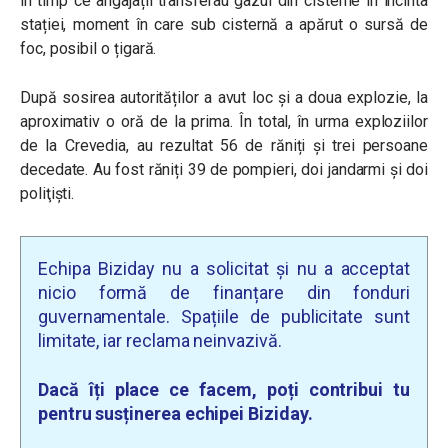
în timp ce angajații transferau gazul din cisterne în incinta
stației, moment în care sub cisternă a apărut o sursă de
foc, posibil o țigară.
După sosirea autorităților a avut loc și a doua explozie, la
aproximativ o oră de la prima. În total, în urma exploziilor
de la Crevedia, au rezultat 56 de răniți și trei persoane
decedate. Au fost răniți 39 de pompieri, doi jandarmi şi doi
poliţişti.
Echipa Biziday nu a solicitat și nu a acceptat
nicio formă de finanțare din fonduri
guvernamentale. Spațiile de publicitate sunt
limitate, iar reclama neinvazivă.
Dacă îți place ce facem, poți contribui tu
pentru susținerea echipei Biziday.