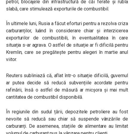
petrol, blocajele din infrastructură de căi ferate și rubla
slabă, care stimulează exporturile de combustibil.
În ultimele luni, Rusia a făcut eforturi pentru a rezolva criza
carburanților, luând în considerare chiar și interzicerea
exporturilor de combustibili, în eventualitatea în care
situația s-ar agrava. O astfel de situație ar fi dificilă pentru
Kremlin, care se pregătește pentru alegeri în martie anul
viitor.
Reuters subliniază că, aflat într-o situație dificilă, guvernul
ar putea decide să reducă subvențiile acordate pentru
rafinării, însă o astfel de măsură ar micșora și mai mult
cantitatea de combustibil disponibilă.
În regiunile din sudul țării, depozitele petroliere au fost
nevoite să reducă sau chiar să suspende vânzările de
carburanți. De asemenea, stațiile de alimentare au limitat
volumul de carburant pus la vânzare pentru clienți.