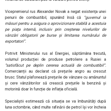
Vicepremierul rus Alexander Novak a negat existența unei
penurii de combustibil, spunând însă că
“guvernul ia
măsuri pentru a asigura o aprovizionare stabilă a acestuia
pe piața internă, inclusiv prin creșterea nivelurilor de
vânzări obligatorii pe burse și limitarea numărului de
exportatori”.
Potrivit Ministerului rus al Energiei, săptămâna trecută,
volumul producției de produse petroliere a Rusiei a
“satisfăcut pe deplin cererea actuală de combustibil”
.
Comercianții au declarat că prețurile angro au crescut
brusc. Statul plafonează prețurile de vânzare cu amănuntul
și cere vânzătorilor să crească prețurile la benzină și
motorină doar în funcție de inflația oficială.
Specialiștii estimează că situația se va îmbunătăți după
luna octombrie, când multe rafinării de petrol își vor încheia