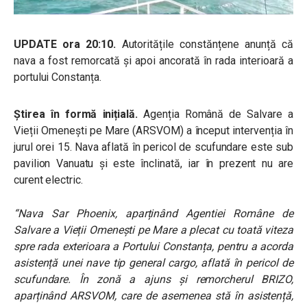
UPDATE ora 20:10.
Autoritățile constănțene anunță că
nava a fost remorcată și apoi ancorată în rada interioară a
portului Constanța.
Știrea în formă inițială.
Agenția Română de Salvare a
Vieții Omenești pe Mare (ARSVOM) a început intervenția în
jurul orei 15. Nava aflată în pericol de scufundare este sub
pavilion Vanuatu și este înclinată, iar în prezent nu are
curent electric.
“Nava Sar Phoenix, aparținând Agentiei Române de
Salvare a Vieții Omenești pe Mare a plecat cu toată viteza
spre rada exterioara a Portului Constanța, pentru a acorda
asistență unei nave tip general cargo, aflată în pericol de
scufundare. În zonă a ajuns și remorcherul BRIZO,
aparținând ARSVOM, care de asemenea stă în asistență,