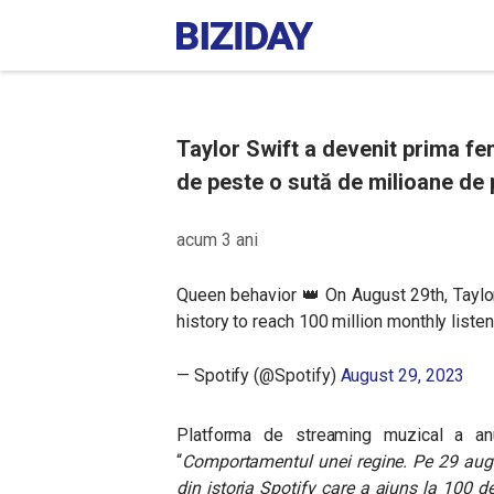
Taylor Swift a devenit prima fem
de peste o sută de milioane de p
acum 3 ani
Queen behavior 👑 On August 29th, Taylor
history to reach 100 million monthly liste
— Spotify (@Spotify)
August 29, 2023
Platforma de streaming muzical a anun
“
Comportamentul unei regine. Pe 29 augus
din istoria Spotify care a ajuns la 100 d