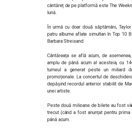
cântăreț de pe platformă este The Weeknd
lună.
În urmă cu doar două săptămâni, Taylor 
patru albume aflate simultan în Top 10 Bi
Barbara Streisand.
Cântăreața se află acum, de asemenea, î
amplu de până acum al acesteia, cu 14
turneul a generat peste un miliard d
promoționale. La concertul de deschidere
depășind recordul anterior stabilit de M
unei artiste.
Peste două milioane de bilete au fost vân
trecut (când a fost anunțat pentru prima 
până acum.