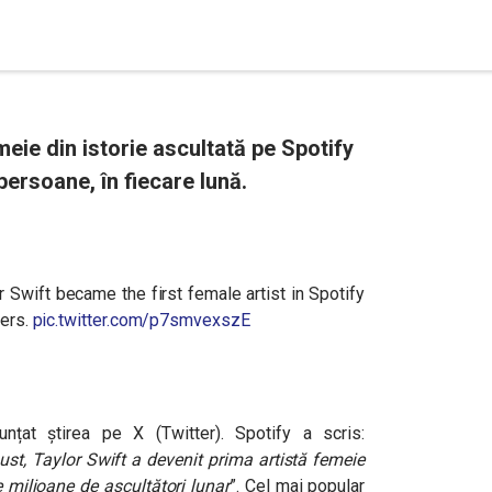
eie din istorie ascultată pe Spotify
ersoane, în fiecare lună.
 Swift became the first female artist in Spotify
ners.
pic.twitter.com/p7smvexszE
țat știrea pe X (Twitter). Spotify a scris:
t, Taylor Swift a devenit prima artistă femeie
e milioane de ascultători lunar
”. Cel mai popular