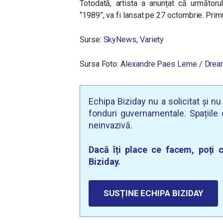
Totodată, artista a anunțat că următoru
“1989”, va fi lansat pe 27 octombrie. Primu
Surse:
SkyNews
,
Variety
Sursa Foto:
Alexandre Paes Leme / Dre
Echipa Biziday nu a solicitat și n
fonduri guvernamentale. Spațiile d
neinvazivă.
Dacă îți place ce facem, poți c
Biziday.
SUSȚINE ECHIPA BIZIDAY