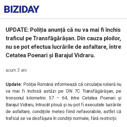
UPDATE: Poliția anunță că nu va mai fi închis
traficul pe Transfăgărășan. Din cauza ploilor,
nu se pot efectua lucrările de asfaltare, între
Cetatea Poenari și Barajul Vidraru.
acum 3 ani
Update:
Poliția Română informează că circulația rutieră nu
va mai fi închisă astăzi pe DN 7C Transfăgărășan, pe
tronsonul kilometric 57 – 64, între Cetatea Poenari și
Barajul Vidraru, întrucât plouă și nu pot fi executate lucrările
de asfaltare, condițiile meteo fiind nefavorabile, astfel că
traficul se va desfășura în condiții normale, fără restricții.