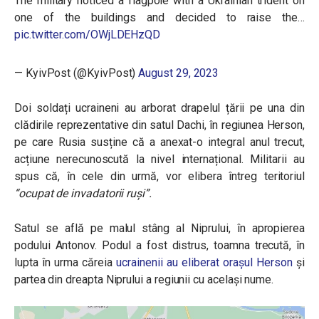
The military noticed a flagpole with a Ukrainian trident on
one of the buildings and decided to raise the…
pic.twitter.com/OWjLDEHzQD
— KyivPost (@KyivPost)
August 29, 2023
Doi soldați ucraineni au arborat drapelul țării pe una din
clădirile reprezentative din satul Dachi, în regiunea Herson,
pe care Rusia susține că a anexat-o integral anul trecut,
acțiune nerecunoscută la nivel internațional. Militarii au
spus că, în cele din urmă, vor elibera întreg teritoriul
“ocupat de invadatorii ruși”.
Satul se află pe malul stâng al Niprului, în apropierea
podului Antonov. Podul a fost distrus, toamna trecută, în
lupta în urma căreia
ucrainenii au eliberat orașul Herson
și
partea din dreapta Niprului a regiunii cu același nume.