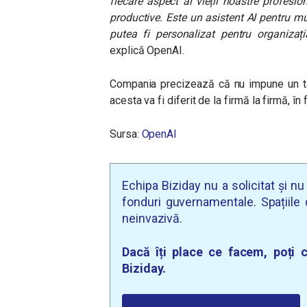
fiecare aspect al vieții noastre profesi
productive. Este un asistent AI pentru mu
putea fi personalizat pentru organizați
explică OpenAI.
Compania precizează că nu impune un tar
acesta va fi diferit de la firmă la firmă, în f
Sursa:
OpenAI
Echipa Biziday nu a solicitat și n
fonduri guvernamentale. Spațiile d
neinvazivă.
Dacă îți place ce facem, poți c
Biziday.