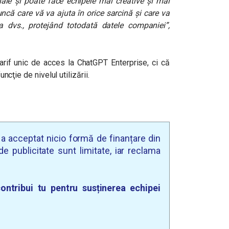
onale și poate face echipele mai creative și mai
ncă care vă va ajuta în orice sarcină și care va
a dvs., protejând totodată datele companiei”,
if unic de acces la ChatGPT Enterprise, ci că
uncţie de nivelul utilizării.
u a acceptat nicio formă de finanțare din
e publicitate sunt limitate, iar reclama
ontribui tu pentru susținerea echipei