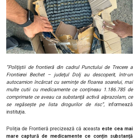
”Poliţiştii de frontieră din cadrul Punctului de Trecere a
Frontierei Bechet – judeţul Dolj au descoperit, într-un
autocamion încărcat cu seminţe de floarea soarelui, mai
multe cutii cu medicamente ce conţineau 1.186.785 de
comprimate ce aveau ca substanţă activă alprazolam, ce
se regăseşte pe lista drogurilor de risc”,
informează
instituția
.
Poliția de Frontieră precizează că aceasta
este cea mai
mare captură de medicamente ce conțin substanță