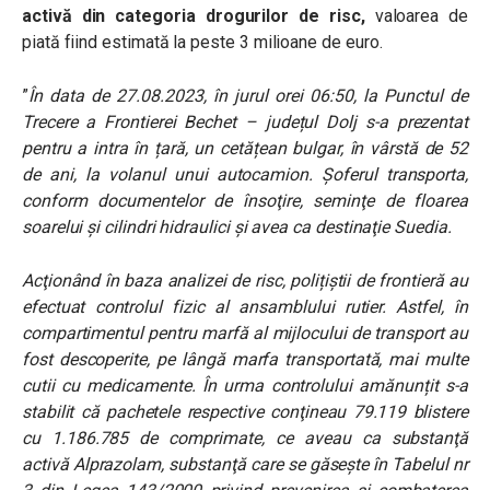
activă din categoria drogurilor de risc,
valoarea de
piată fiind estimată la peste 3 milioane de euro.
”
În data de 27.08.2023, în jurul orei 06:50, la Punctul de
Trecere a Frontierei Bechet – județul Dolj s-a prezentat
pentru a intra în țară, un cetățean bulgar, în vârstă de 52
de ani, la volanul unui autocamion. Şoferul transporta,
conform documentelor de însoţire, seminţe de floarea
soarelui şi cilindri hidraulici şi avea ca destinaţie Suedia.
Acţionând în baza analizei de risc, polițiștii de frontieră au
efectuat controlul fizic al ansamblului rutier. Astfel, în
compartimentul pentru marfă al mijlocului de transport au
fost descoperite, pe lângă marfa transportată, mai multe
cutii cu medicamente. În urma controlului amănunțit s-a
stabilit că pachetele respective conţineau 79.119 blistere
cu 1.186.785 de comprimate, ce aveau ca substanţă
activă Alprazolam, substanţă care se găseşte în Tabelul nr