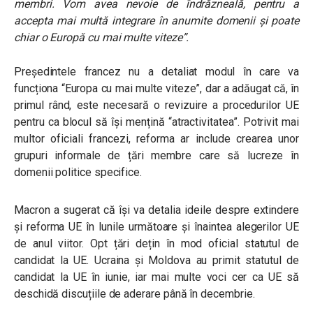
membri. Vom avea nevoie de îndrăzneală, pentru a
accepta mai multă integrare în anumite domenii și poate
chiar o Europă cu mai multe viteze”.
Președintele francez nu a detaliat modul în care va
funcționa “Europa cu mai multe viteze”, dar a adăugat că, în
primul rând, este necesară o revizuire a procedurilor UE
pentru ca blocul să își mențină “atractivitatea”. Potrivit mai
multor oficiali francezi, reforma ar include crearea unor
grupuri informale de țări membre care să lucreze în
domenii politice specifice.
Macron a sugerat că își va detalia ideile despre extindere
și reforma UE în lunile următoare și înaintea alegerilor UE
de anul viitor. Opt țări dețin în mod oficial statutul de
candidat la UE. Ucraina și Moldova au primit statutul de
candidat la UE în iunie, iar mai multe voci cer ca UE să
deschidă discuțiile de aderare până în decembrie.