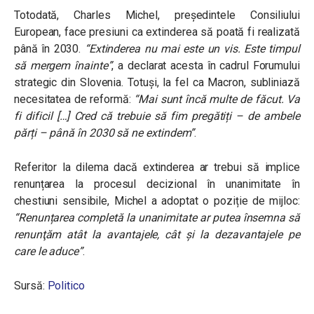
Totodată, Charles Michel, președintele Consiliului
European, face presiuni ca extinderea să poată fi realizată
până în 2030.
“Extinderea nu mai este un vis. Este timpul
să mergem înainte”
, a declarat acesta în cadrul Forumului
strategic din Slovenia. Totuşi, la fel ca Macron, subliniază
necesitatea de reformă:
“Mai sunt încă multe de făcut. Va
fi dificil […] Cred că trebuie să fim pregătiți – de ambele
părți – până în 2030 să ne extindem”
.
Referitor la dilema dacă extinderea ar trebui să implice
renunțarea la procesul decizional în unanimitate în
chestiuni sensibile, Michel a adoptat o poziție de mijloc:
“Renunțarea completă la unanimitate ar putea însemna să
renunţăm atât la avantajele, cât şi la dezavantajele pe
care le aduce”
.
Sursă:
Politico