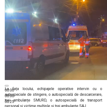
La fața locului, echipajele operative intervin cu o
00:00
autospeciale de stingere, o autospecială de descarcerare,
00:00
trei ambulanțe SMURD, o autospecială de transport
00:25
personal și victime multiple și trei ambulanțe SAJ.