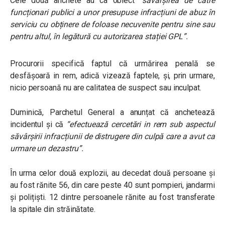
Cele două anchete au ca
obiect
“săvârșirea de către
funcționari publici a unor presupuse infracțiuni de abuz în
serviciu cu obținere de foloase necuvenite pentru sine sau
pentru altul, în legătură cu autorizarea stației GPL”.
Procurorii specifică faptul că urmărirea penală se
desfășoară in rem, adică vizează faptele, și, prin urmare,
nicio persoană nu are calitatea de suspect sau inculpat.
Duminică, Parchetul General a anunțat că anchetează
incidentul și că
“efectuează cercetări in rem sub aspectul
săvârșirii infracțiunii de distrugere din culpă care a avut ca
urmare un dezastru”.
În urma celor două explozii, au decedat două persoane și
au fost rănite 56, din care peste 40 sunt pompieri, jandarmi
și polițiști. 12 dintre persoanele rănite au fost transferate
la spitale din străinătate.