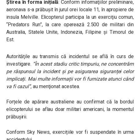
Știrea în forma inițială
:
Conform informaţiilor preliminare,
aeronava s-a prăbuşit în jurul orei locale 11, în apropiere de
insula Melville. Elicopterul participa la un exerciţiu comun,
“Predators Run”, la care operează 2.500 de militari din
Australia, Statele Unite, Indonezia, Filipine și Timorul de
Est.
Autorităţile au transmis că incidentul se află în curs de
investigare.
“În acest stadiu critic timpuriu, ne concentrăm
pe răspunsul la incident și pe asigurarea siguranței celor
implicați. Mai multe informații vor fi furnizate atunci când
va fi cazul”
, au menţionat acestea.
Forțele de apărare australiene au confirmat că la bordul
elicopterului se aflau doar militari americani, la momentul
prăbușirii.
Conform Sky News, exercițiile vor fi suspendate în urma
accidentului.