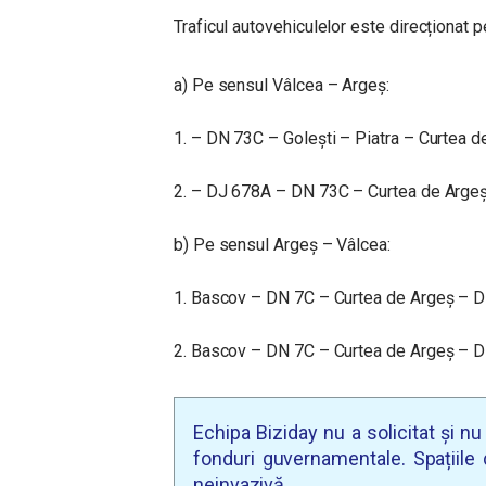
Traficul autovehiculelor este direcționat p
a) Pe sensul Vâlcea – Argeș:
1. – DN 73C – Golești – Piatra – Curtea de
2. – DJ 678A – DN 73C – Curtea de Argeș 
b) Pe sensul Argeș – Vâlcea:
1. Bascov – DN 7C – Curtea de Argeș – D
2. Bascov – DN 7C – Curtea de Argeș – DN
Echipa Biziday nu a solicitat și n
fonduri guvernamentale. Spațiile d
neinvazivă.