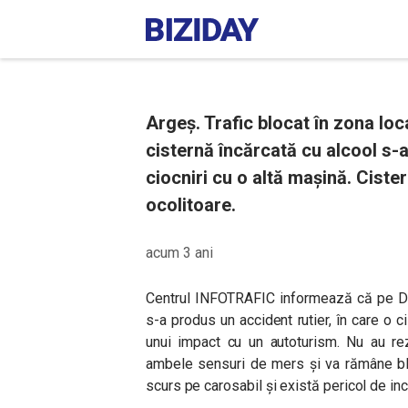
Argeş. Trafic blocat în zona loca
cisternă încărcată cu alcool s-a
ciocniri cu o altă maşină. Ciste
ocolitoare.
acum 3 ani
Centrul INFOTRAFIC
informează că pe DN 
s-a produs un accident rutier, în care o c
unui impact cu un autoturism. Nu au rezu
ambele sensuri de mers şi va rămâne blo
scurs pe carosabil și există pericol de ince