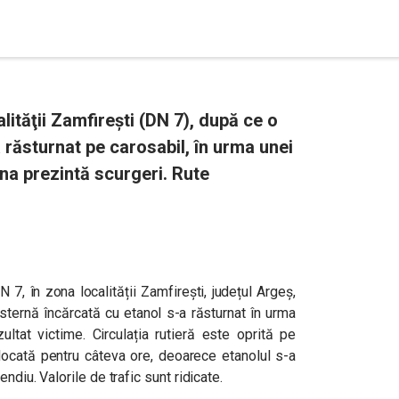
lităţii Zamfireşti (DN 7), după ce o
 răsturnat pe carosabil, în urma unei
rna prezintă scurgeri. Rute
7, în zona localității Zamfirești, județul Argeș,
isternă încărcată cu etanol s-a răsturnat în urma
ltat victime. Circulația rutieră este oprită pe
cată pentru câteva ore, deoarece etanolul s-a
ndiu. Valorile de trafic sunt ridicate.