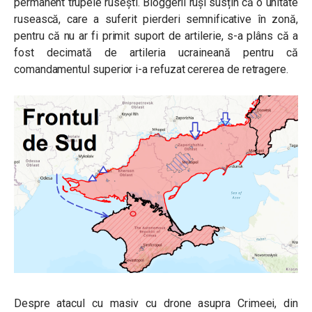
permanent trupele rusești. Bloggerii ruși susțin că o unitate
rusească, care a suferit pierderi semnificative în zonă,
pentru că nu ar fi primit suport de artilerie, s-a plâns că a
fost decimată de artileria ucraineană pentru că
comandamentul superior i-a refuzat cererea de retragere.
Despre atacul cu masiv cu drone asupra Crimeei, din