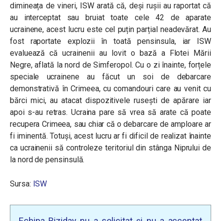
dimineața de vineri, ISW arată că, deși rușii au raportat că
au interceptat sau bruiat toate cele 42 de aparate
ucrainene, acest lucru este cel puțin parțial neadevărat. Au
fost raportate explozii în toată pensinsula, iar ISW
evaluează că ucrainenii au lovit o bază a Flotei Mării
Negre, aflată la nord de Simferopol. Cu o zi înainte, forțele
speciale ucrainene au făcut un soi de debarcare
demonstrativă în Crimeea, cu comandouri care au venit cu
bărci mici, au atacat dispozitivele rusești de apărare iar
apoi s-au retras. Ucraina pare să vrea să arate că poate
recupera Crimeea, sau chiar că o debarcare de amploare ar
fi iminentă. Totuși, acest lucru ar fi dificil de realizat înainte
ca ucrainenii să controleze teritoriul din stânga Niprului de
la nord de pensinsulă.
Sursa:
ISW
Echipa Biziday nu a solicitat și nu a acceptat