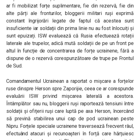
ar fi mobilizat forțe suplimentare, fie din rezervă, fie din
alte părți ale fronturilor, bloggerii militari ruși exprimă
constant îngrijorări legate de faptul că acestea sunt
insuficiente iar soldații din prima linie nu au fost înlocuiți și
sunt epuizați. ISW evaluează că Rusia efectuează rotații
laterale ale trupelor, adică mută soldații de pe un front pe
altul în funcție de concentrarea de forțe ucrainene, fără a
dispune de o rezervă corespunzătoare de trupe pe Frontul
de Sud.
Comandamentul Ucrainean a raportat o mișcare a forțelor
ruse dinspre Herson spre Zaporijie, ceea ce ar corespunde
evaluării ISW privind mișcarea laterală a acestora.
Întâmplător sau nu, bloggerii ruși raportează tensiuni între
soldații și ofițerii ruși care luptă pe axa Herson, încercând
să prevină stabilirea unui cap de pod ucrainean peste
Nipru. Forțele speciale ucrainene traversează frecvent râul,
efectuând atacuri și recunoașteri în forță care hărțuiesc