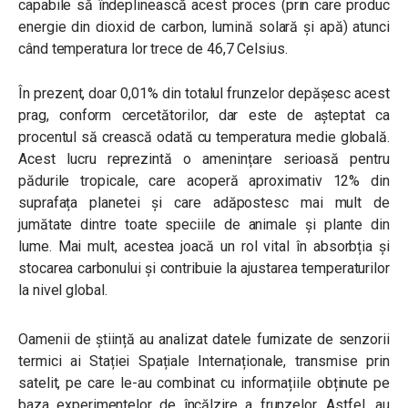
capabile să îndeplinească acest proces (prin care produc
energie din dioxid de carbon, lumină solară și apă) atunci
când temperatura lor trece de 46,7 Celsius.
În prezent, doar 0,01% din totalul frunzelor depășesc acest
prag, conform cercetătorilor, dar este de așteptat ca
procentul să crească odată cu temperatura medie globală.
Acest lucru reprezintă o amenințare serioasă pentru
pădurile tropicale, care acoperă aproximativ 12% din
suprafața planetei și care adăpostesc mai mult de
jumătate dintre toate speciile de animale şi plante din
lume. Mai mult, acestea joacă un rol vital în absorbția și
stocarea carbonului și contribuie la ajustarea temperaturilor
la nivel global.
Oamenii de știință au analizat datele furnizate de senzorii
termici ai Stației Spațiale Internaționale, transmise prin
satelit, pe care le-au combinat cu informațiile obținute pe
baza experimentelor de încălzire a frunzelor. Astfel, au