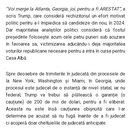
“Voi merge la Atlanta, Georgia, joi, pentru a fi ARESTAT”
, a
scris Trump, care consideră rechizitoriul un efort motivat
politic pentru a-l împiedica să candideze din nou, în 2024.
Dar majoritatea analiștilor politici consideră că fostul
președinte folosește acum cele patru puneri sub acuzare
în favoarea sa, victimizarea aducându-i deja majoritatea
voturilor republicane necesare pentru a intra în cursa pentru
Casa Albă.
Spre deosebire de trimiterile în judecată din procesele de
la New York, Washington și Miami, în Georgia, unde
procesul este judecat de o instanță de nivel statal, iar nu
federal, Trump va trebui să plătească o garanție (o
cauțiune) de 200 de mii de dolari, pentru a fi eliberat.
Aceasta nu este însă cauțiunea obișnuită care l-ar
determina pe acuzat să nu fugă înainte de a fi judecat
ci acoperă doar cheltuielile de judecată anticipate.