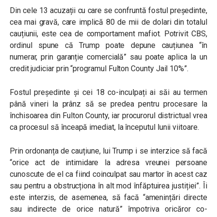
Din cele 13 acuzații cu care se confruntă fostul președinte,
cea mai gravă, care implică 80 de mii de dolari din totalul
cauțiunii, este cea de comportament mafiot. Potrivit CBS,
ordinul spune că Trump poate depune cauțiunea “în
numerar, prin garanție comercială” sau poate aplica la un
credit judiciar prin “programul Fulton County Jail 10%”.
Fostul președinte și cei 18 co-inculpați ai săi au termen
până vineri la prânz să se predea pentru procesare la
închisoarea din Fulton County, iar procurorul districtual vrea
ca procesul să înceapă imediat, la începutul lunii viitoare.
Prin ordonanța de cauțiune, lui Trump i se interzice să facă
“orice act de intimidare la adresa vreunei persoane
cunoscute de el ca fiind coinculpat sau martor în acest caz
sau pentru a obstrucționa în alt mod înfăptuirea justiției”. Îi
este interzis, de asemenea, să facă “amenințări directe
sau indirecte de orice natură” împotriva oricăror co-