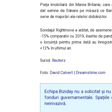
Piața imobiliară din Marea Britanie, car
dat semne de frânare pe măsură ce Banca 
serie de majorări ale ratelor dobânzilor.
Sondajul Rightmove a arătat, de asemenea,
-15% comparativ cu 2019, înainte de pan
o locuință pentru prima dată au înregistr
+12% în ultimul an.
Sursă:
Reuters
Foto:
David Calvert
|
Dreamstime.com
Echipa Biziday nu a solicitat și n
fonduri guvernamentale. Spațiile d
neinvazivă.