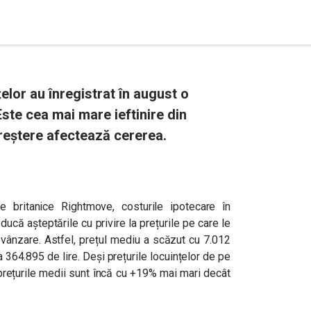
țelor au înregistrat în august o
Este cea mai mare ieftinire din
reștere afectează cererea.
are britanice Rightmove, costurile ipotecare în
ducă așteptările cu privire la prețurile pe care le
 vânzare. Astfel, prețul mediu a scăzut cu 7.012
a 364.895 de lire. Deși prețurile locuințelor de pe
 prețurile medii sunt încă cu +19% mai mari decât