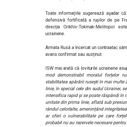
Toate informațiile sugerează așadar că 
defensivă fortificată a rușilor de pe Fr
direcția Orikhiv-Tokmak-Melitopol es
ucrainene.
Armata Rusă a încercat un contraatac sâmb
avans confirmat sau susținut.
ISW mai arată că loviturile ucrainene asu
mod demonstrabil moralul forțelor r
stabilitatea apărării rusești în mai multe z
linie, în special cele din sudul Ucrainei, 
intensifica rapid și se poate răspândi în 
unitate din prima linie, aflată sub presi
rândul celorlalte, amenințând integritatea 
ar oferi o vulnerabilitate pe care forț
probabil nu au rezervele necesare pentru 