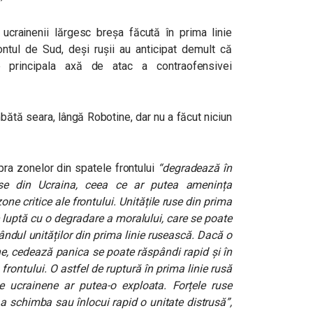
ucrainenii lărgesc breșa făcută în prima linie
ontul de Sud, deși rușii au anticipat demult că
te principala axă de atac a contraofensivei
ătă seara, lângă Robotine, dar nu a făcut niciun
pra zonelor din spatele frontului
“degradează în
use din Ucraina, ceea ce ar putea amenința
one critice ale frontului. Unitățile ruse din prima
se luptă cu o degradare a moralului, care se poate
rândul unităților din prima linie rusească. Dacă o
une, cedează panica se poate răspândi rapid și în
frontului. O astfel de ruptură în prima linie rusă
ele ucrainene ar putea-o exploata. Forțele ruse
a schimba sau înlocui rapid o unitate distrusă”,