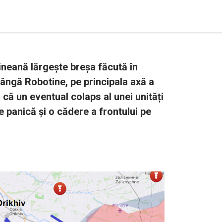
neană lărgește breșa făcută în
lângă Robotine, pe principala axă a
că un eventual colaps al unei unități
e panică și o cădere a frontului pe