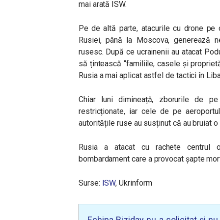
mai arată ISW.
Pe de altă parte, atacurile cu drone pe c
Rusiei, până la Moscova, generează nem
rusesc. După ce ucrainenii au atacat Podu
să țintească “familiile, casele și propriet
Rusia a mai aplicat astfel de tactici în Lib
Chiar luni dimineață, zborurile de 
restricționate, iar cele de pe aeropor
autoritățile ruse au susținut că au bruiat 
Rusia a atacat cu rachete centrul or
bombardament care a provocat șapte morți 
Surse:
ISW
, Ukrinform
Echipa Biziday nu a solicitat și n