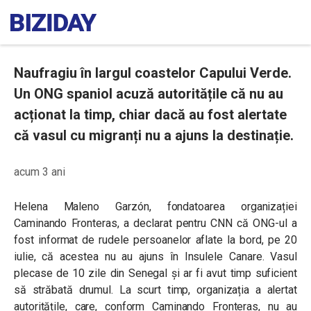
Naufragiu în largul coastelor Capului Verde.
Un ONG spaniol acuză autoritățile că nu au
acționat la timp, chiar dacă au fost alertate
că vasul cu migranți nu a ajuns la destinație.
acum 3 ani
Helena Maleno Garzón, fondatoarea organizației
Caminando Fronteras, a declarat pentru CNN că ONG-ul a
fost informat de rudele persoanelor aflate la bord, pe 20
iulie, că acestea nu au ajuns în Insulele Canare. Vasul
plecase de 10 zile din Senegal și ar fi avut timp suficient
să străbată drumul. La scurt timp, organizația a alertat
autoritățile, care, conform Caminando Fronteras, nu au