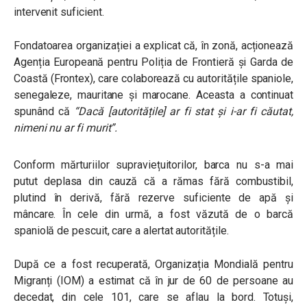
intervenit suficient.
Fondatoarea organizației a explicat că, în zonă, acționează
Agenția Europeană pentru Poliția de Frontieră și Garda de
Coastă (Frontex), care colaborează cu autoritățile spaniole,
senegaleze, mauritane și marocane. Aceasta a continuat
spunând că
“
Dacă [autoritățile] ar fi stat și i-ar fi căutat,
nimeni nu ar fi murit”.
Conform mărturiilor supraviețuitorilor, barca nu s-a mai
putut deplasa din cauză că a rămas fără combustibil,
plutind în derivă, fără rezerve suficiente de apă și
mâncare. În cele din urmă, a fost văzută de o barcă
spaniolă de pescuit, care a alertat autoritățile.
După ce a fost recuperată, Organizația Mondială pentru
Migranți (IOM) a estimat că în jur de 60 de persoane au
decedat, din cele 101, care se aflau la bord. Totuși,