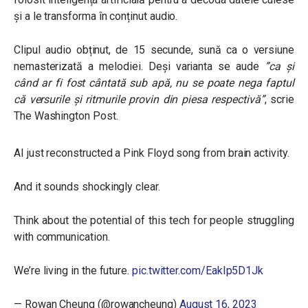
și a le transforma în conținut audio.
Clipul audio obținut, de 15 secunde, sună ca o versiune
nemasterizată a melodiei. Deși varianta se aude
”ca și
când ar fi fost cântată sub apă, nu se poate nega faptul
că versurile și ritmurile provin din piesa respectivă”
, scrie
The Washington Post.
AI just reconstructed a Pink Floyd song from brain activity.
And it sounds shockingly clear.
Think about the potential of this tech for people struggling
with communication.
We’re living in the future.
pic.twitter.com/EakIp5D1Jk
— Rowan Cheung (@rowancheung)
August 16, 2023