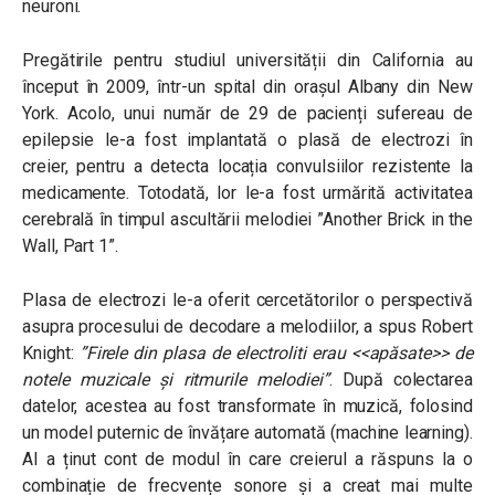
neuroni.
Pregătirile pentru studiul universității din California au
început în 2009, într-un spital din orașul Albany din New
York. Acolo, unui număr de 29 de pacienți sufereau de
epilepsie le-a fost implantată o plasă de electrozi în
creier, pentru a detecta locația convulsiilor rezistente la
medicamente. Totodată, lor le-a fost urmărită activitatea
cerebrală în timpul ascultării melodiei ”Another Brick in the
Wall, Part 1”.
Plasa de electrozi le-a oferit cercetătorilor o perspectivă
asupra procesului de decodare a melodiilor, a spus Robert
Knight:
”Firele din plasa de electroliti erau <<apăsate>> de
notele muzicale și ritmurile melodiei”
.
După colectarea
datelor, acestea au fost transformate în muzică, folosind
un model puternic de învățare automată (machine learning).
AI a ținut cont de modul în care creierul a răspuns la o
combinație de frecvențe sonore și a creat mai multe