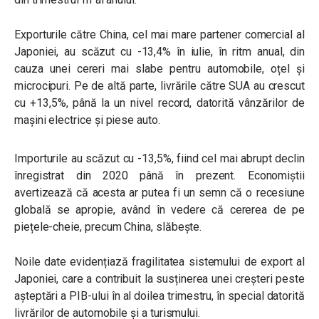
Exporturile către China, cel mai mare partener comercial al
Japoniei, au scăzut cu -13,4% în iulie, în ritm anual, din
cauza unei cereri mai slabe pentru automobile, oțel și
microcipuri. Pe de altă parte, livrările către SUA au crescut
cu +13,5%, până la un nivel record, datorită vânzărilor de
mașini electrice și piese auto.
Importurile au scăzut cu -13,5%, fiind cel mai abrupt declin
înregistrat din 2020 până în prezent. Economiștii
avertizează că acesta ar putea fi un semn că o recesiune
globală se apropie, având în vedere că cererea de pe
piețele-cheie, precum China, slăbește.
Noile date evidențiază fragilitatea sistemului de export al
Japoniei, care a contribuit la susținerea unei creșteri peste
așteptări a PIB-ului în al doilea trimestru, în special datorită
livrărilor de automobile și a turismului.