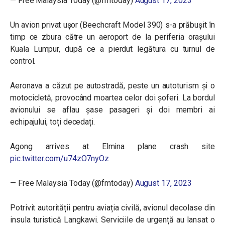
— Free Malaysia Today (@fmtoday)
August 17, 2023
Un avion privat ușor (Beechcraft Model 390) s-a prăbușit în
timp ce zbura către un aeroport de la periferia orașului
Kuala Lumpur, după ce a pierdut legătura cu turnul de
control.
Aeronava a căzut pe autostradă, peste un autoturism și o
motocicletă, provocând moartea celor doi șoferi. La bordul
avionului se aflau șase pasageri și doi membri ai
echipajului, toți decedați.
Agong arrives at Elmina plane crash site
pic.twitter.com/u74zO7nyOz
— Free Malaysia Today (@fmtoday)
August 17, 2023
Potrivit autorității pentru aviația civilă, avionul decolase din
insula turistică Langkawi. Serviciile de urgență au lansat o