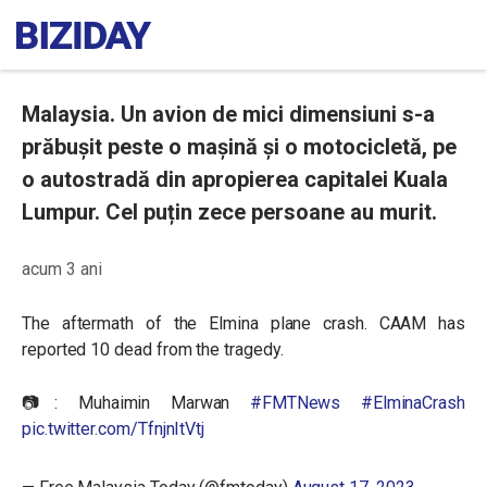
Malaysia. Un avion de mici dimensiuni s-a
prăbușit peste o mașină și o motocicletă, pe
o autostradă din apropierea capitalei Kuala
Lumpur. Cel puțin zece persoane au murit.
acum 3 ani
The aftermath of the Elmina plane crash. CAAM has
reported 10 dead from the tragedy.
📷: Muhaimin Marwan
#FMTNews
#ElminaCrash
pic.twitter.com/TfnjnItVtj